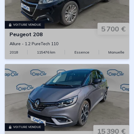
VOITURE VENDUE
5 700 €
Peugeot
208
Allure
-
1.2 PureTech 110
2018
115476
km
Essence
Manuelle
VOITURE VENDUE
15 390 €