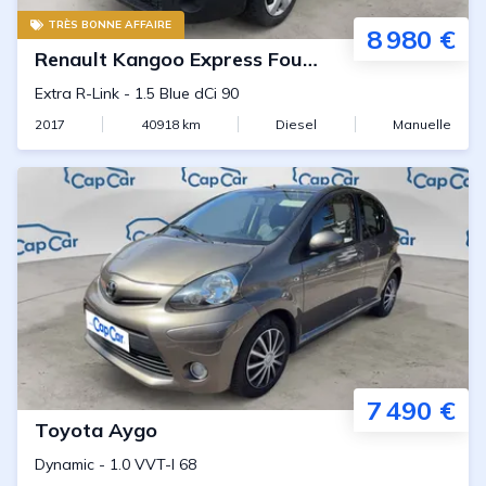
TRÈS BONNE AFFAIRE
8 980 €
Renault
Kangoo Express Fourgon
Extra R-Link
-
1.5 Blue dCi 90
2017
40918
km
Diesel
Manuelle
7 490 €
Toyota
Aygo
Dynamic
-
1.0 VVT-I 68