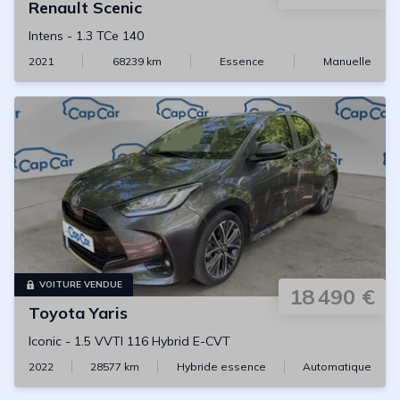
Renault
Scenic
Intens
-
1.3 TCe 140
2021
68239
km
Essence
Manuelle
VOITURE VENDUE
18 490 €
Toyota
Yaris
Iconic
-
1.5 VVTI 116 Hybrid E-CVT
2022
28577
km
Hybride essence
Automatique