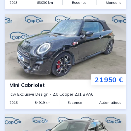
2013
63030
km
Essence
Manuelle
21 950 €
Mini
Cabriolet
Jcw Exclusive Design
-
2.0 Cooper 231 BVA6
2016
84919
km
Essence
Automatique