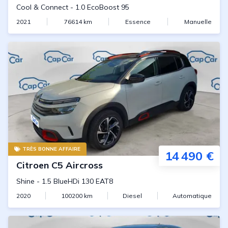
Cool & Connect
-
1.0 EcoBoost 95
2021
76614
km
Essence
Manuelle
TRÈS BONNE AFFAIRE
14 490 €
Citroen
C5 Aircross
Shine
-
1.5 BlueHDi 130 EAT8
2020
100200
km
Diesel
Automatique