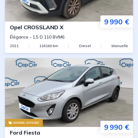
9 990 €
Opel
CROSSLAND X
Élégance
-
1,5 D 110 BVM6
2021
116160
km
Diesel
Manuelle
BONNE AFFAIRE
9 990 €
Ford
Fiesta