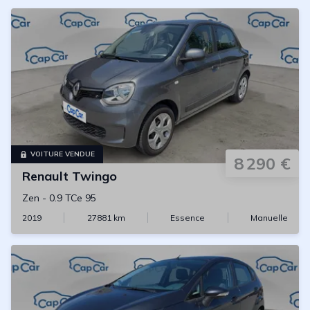
VOITURE VENDUE
8 290 €
Renault
Twingo
Zen
-
0.9 TCe 95
2019
27881
km
Essence
Manuelle