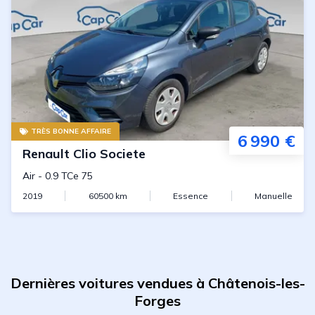
TRÈS BONNE AFFAIRE
6 990 €
Renault
Clio Societe
Air
-
0.9 TCe 75
2019
60500
km
Essence
Manuelle
Dernières voitures vendues à Châtenois-les-
Forges