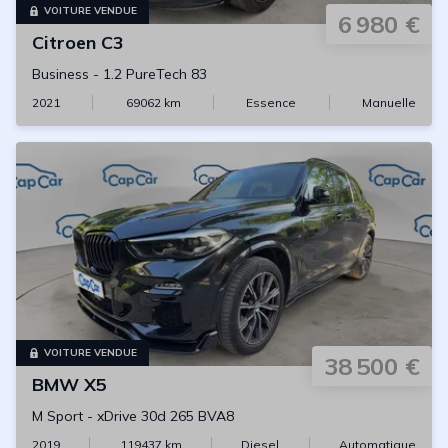
VOITURE VENDUE
6 980 €
Citroen
C3
Business
-
1.2 PureTech 83
2021
69062
km
Essence
Manuelle
VOITURE VENDUE
38 500 €
BMW
X5
M Sport
-
xDrive 30d 265 BVA8
2019
119437
km
Diesel
Automatique