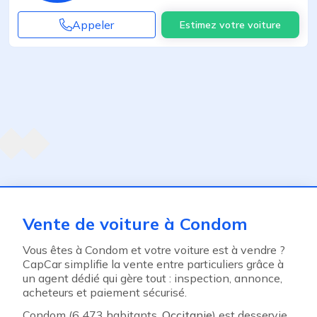
Appeler
Estimez votre voiture
Agent suivant
ent
Vente de voiture à Condom
Vous êtes à Condom et votre voiture est à vendre ?
CapCar simplifie la vente entre particuliers grâce à
un agent dédié qui gère tout : inspection, annonce,
acheteurs et paiement sécurisé.
Condom (6 473 habitants,
Occitanie
) est desservie