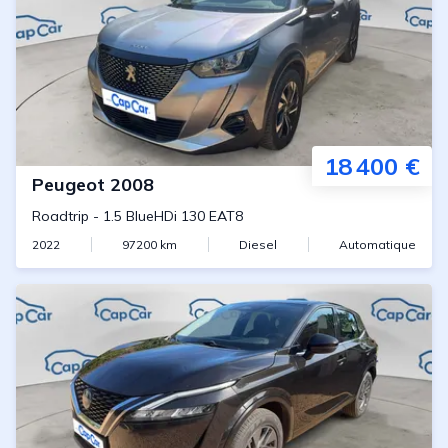
18 400 €
Peugeot
2008
Roadtrip
-
1.5 BlueHDi 130 EAT8
2022
97200
km
Diesel
Automatique