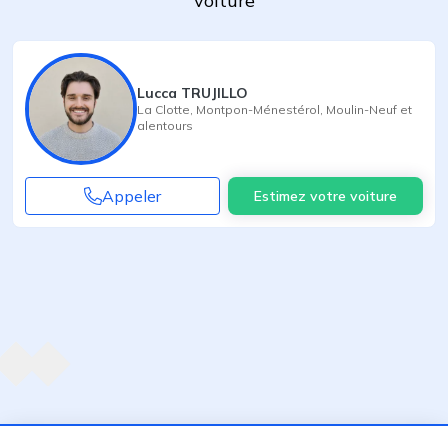
voiture
Lucca TRUJILLO
La Clotte
,
Montpon-Ménestérol
,
Moulin-Neuf
et
alentours
Appeler
Estimez votre voiture
Agent suivant
ent