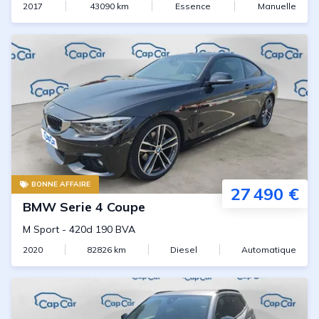
2017
43090
km
Essence
Manuelle
BONNE AFFAIRE
27 490 €
BMW
Serie 4 Coupe
M Sport
-
420d 190 BVA
2020
82826
km
Diesel
Automatique