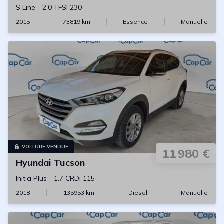
S Line
-
2.0 TFSI 230
2015
73819
km
Essence
Manuelle
VOITURE VENDUE
11 980 €
Hyundai
Tucson
Initia Plus
-
1.7 CRDi 115
2018
135953
km
Diesel
Manuelle