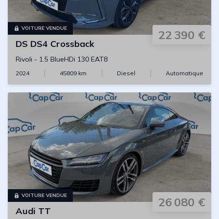
VOITURE VENDUE
22 390 €
DS
DS4 Crossback
Rivoli
-
1.5 BlueHDi 130 EAT8
2024
45809
km
Diesel
Automatique
VOITURE VENDUE
26 080 €
Audi
TT