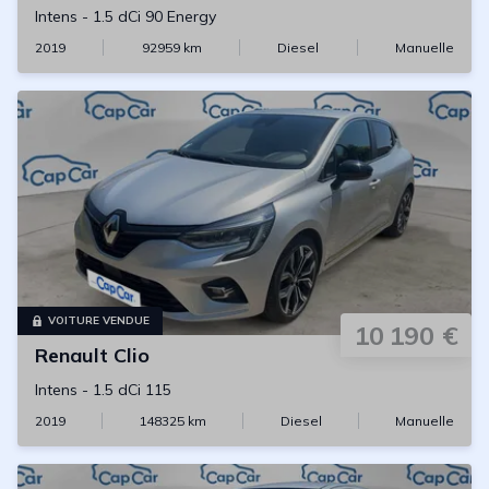
Intens
-
1.5 dCi 90 Energy
2019
92959
km
Diesel
Manuelle
VOITURE VENDUE
10 190 €
Renault
Clio
Intens
-
1.5 dCi 115
2019
148325
km
Diesel
Manuelle