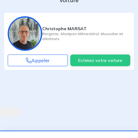
voiture
Christophe MARSAT
Bergerac
,
Montpon-Ménestérol
,
Mussidan
et
alentours
Appeler
Estimez votre voiture
Agent suivant
ent