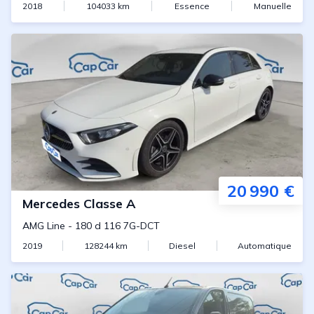
2018
104033
km
Essence
Manuelle
20 990 €
Mercedes
Classe A
AMG Line
-
180 d 116 7G-DCT
2019
128244
km
Diesel
Automatique