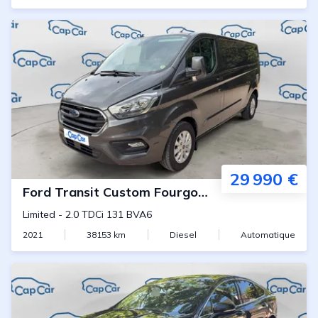
29 990 €
Ford
Transit Custom Fourgon L1H1
Limited
-
2.0 TDCi 131 BVA6
2021
38153
km
Diesel
Automatique