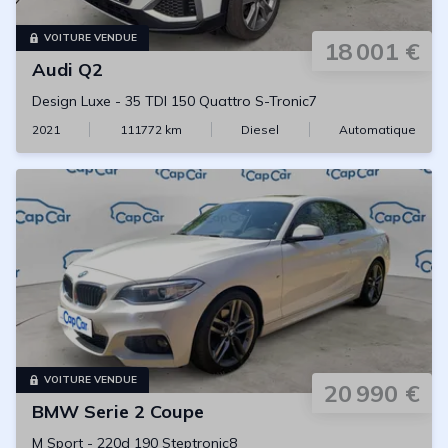
VOITURE VENDUE
18 001 €
Audi
Q2
Design Luxe
-
35 TDI 150 Quattro S-Tronic7
2021
111772
km
Diesel
Automatique
VOITURE VENDUE
20 990 €
BMW
Serie 2 Coupe
M Sport
-
220d 190 Steptronic8