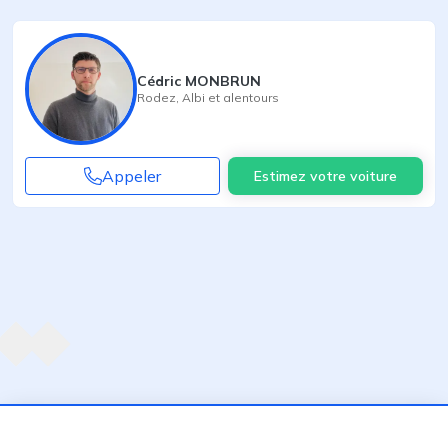
Cédric MONBRUN
Rodez
,
Albi
et alentours
Appeler
Estimez votre voiture
Agent suivant
ent