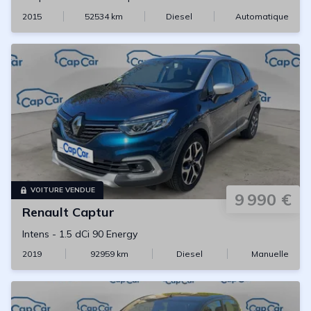
2015
52534
km
Diesel
Automatique
VOITURE VENDUE
9 990 €
Renault
Captur
Intens
-
1.5 dCi 90 Energy
2019
92959
km
Diesel
Manuelle