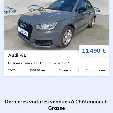
11 490 €
Audi
A1
Business Line
-
1.0 TFSI 95 S-Tronic 7
2017
138798
km
Essence
Automatique
Dernières voitures vendues à Châteauneuf-
Grasse