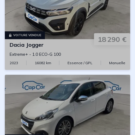
VOITURE VENDUE
18 290 €
Dacia
Jogger
Extreme+
-
1.0 ECO-G 100
2023
16082
km
Essence / GPL
Manuelle