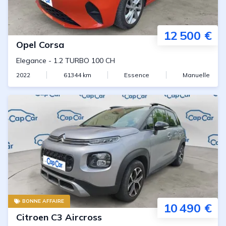
12 500 €
Opel
Corsa
Elegance
-
1.2 TURBO 100 CH
2022
61344
km
Essence
Manuelle
BONNE AFFAIRE
10 490 €
Citroen
C3 Aircross