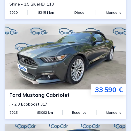
Shine
-
1.5 BlueHDi 110
2020
83451
km
Diesel
Manuelle
33 590 €
Ford
Mustang Cabriolet
.
-
2.3 Ecoboost 317
2015
63092
km
Essence
Manuelle