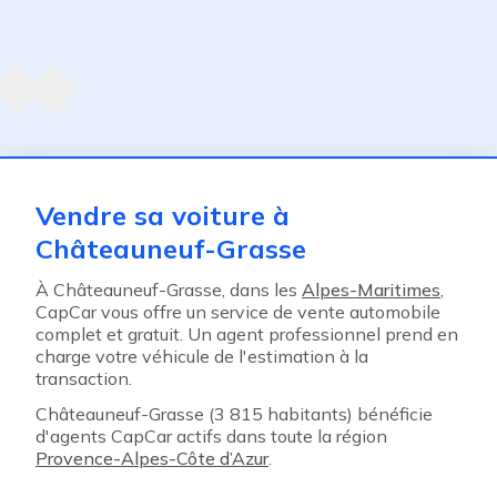
Agent suivant
ent
Vendre sa voiture à
Châteauneuf-Grasse
À Châteauneuf-Grasse, dans les
Alpes-Maritimes
,
CapCar vous offre un service de vente automobile
complet et gratuit. Un agent professionnel prend en
charge votre véhicule de l'estimation à la
transaction.
Châteauneuf-Grasse (3 815 habitants) bénéficie
d'agents CapCar actifs dans toute la région
Provence-Alpes-Côte d’Azur
.