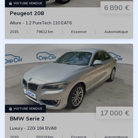
VOITURE VENDUE
6 890 €
Peugeot
208
Allure
-
1.2 PureTech 110 EAT6
2015
79612
km
Essence
Automatique
VOITURE VENDUE
17 000 €
BMW
Serie 2
Luxury
-
220i 184 BVA8
2015
53329
km
Essence
Automatique