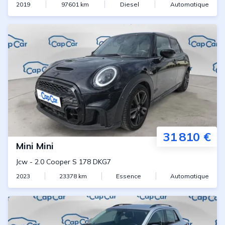
2019
97601
km
Diesel
Automatique
31 810 €
Mini
Mini
Jcw
-
2.0 Cooper S 178 DKG7
2023
23378
km
Essence
Automatique