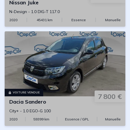
Nissan
Juke
N-Design
-
1.0 DIG-T 117.0
2020
45431
km
Essence
Manuelle
VOITURE VENDUE
7 800 €
Dacia
Sandero
City+
-
1.0 EGO-G 100
2020
59399
km
Essence / GPL
Manuelle