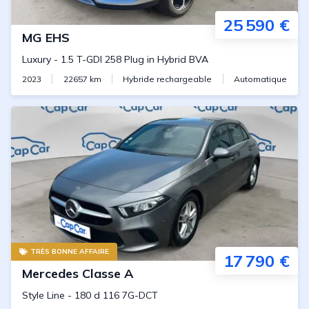
25 590 €
MG
EHS
Luxury
-
1.5 T-GDI 258 Plug in Hybrid BVA
2023
22657
km
Hybride rechargeable
Automatique
TRÈS BONNE AFFAIRE
17 790 €
Mercedes
Classe A
Style Line
-
180 d 116 7G-DCT