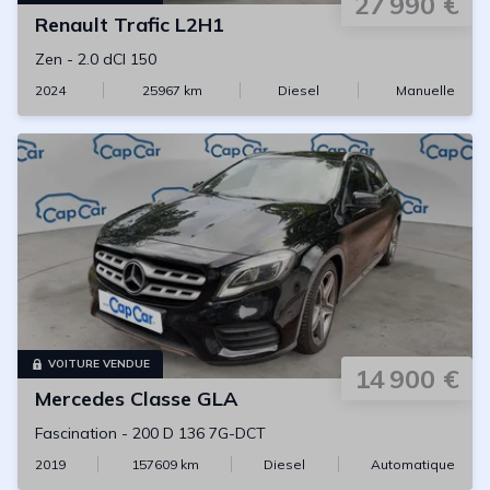
27 990 €
Renault
Trafic L2H1
Zen
-
2.0 dCI 150
2024
25967
km
Diesel
Manuelle
VOITURE VENDUE
14 900 €
Mercedes
Classe GLA
Fascination
-
200 D 136 7G-DCT
2019
157609
km
Diesel
Automatique