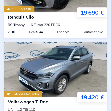
BONNE AFFAIRE
19 690 €
Renault
Clio
RS Trophy
-
1.6 Turbo 220 EDC6
2018
82435
km
Essence
Automatique
TRÈS BONNE AFFAIRE
19 420 €
Volkswagen
T-Roc
Life
-
1.0 TSi 110