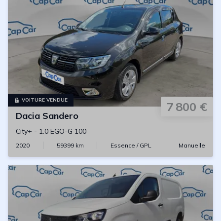
VOITURE VENDUE
7 800 €
Dacia
Sandero
City+
-
1.0 EGO-G 100
2020
59399
km
Essence / GPL
Manuelle