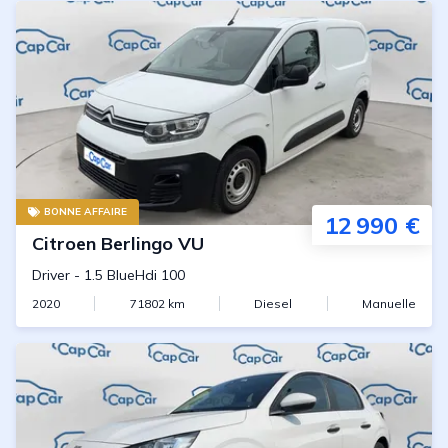
BONNE AFFAIRE
12 990 €
Citroen
Berlingo VU
Driver
-
1.5 BlueHdi 100
2020
71802
km
Diesel
Manuelle