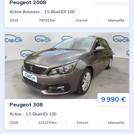
Peugeot
2008
Active Business
-
1.5 BlueHDI 100
2019
78791
km
Diesel
Manuelle
9 990 €
Peugeot
308
Active
-
1.5 BlueHDi 100
2018
123179
km
Diesel
Manuelle