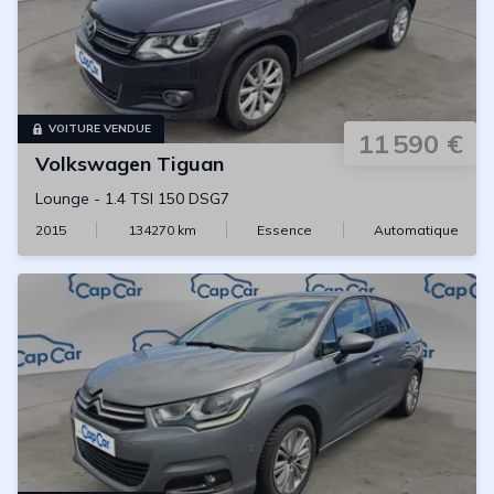
VOITURE VENDUE
11 590 €
Volkswagen
Tiguan
Lounge
-
1.4 TSI 150 DSG7
2015
134270
km
Essence
Automatique