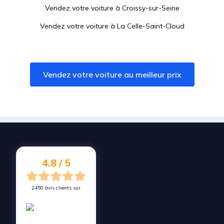
Vendez votre voiture à
Croissy-sur-Seine
Vendez votre voiture à
La Celle-Saint-Cloud
Vendez votre voiture à
Bougival
Vendez votre voiture à
Le Vésinet
Vendez votre voiture au meilleur prix
Vendez votre voiture à
Le Chesnay-Rocquencourt
Vendez votre voiture à
Poissy
Vendez votre voiture à
Saint-Cyr-l'École
Vendez votre voiture à
Bois-d'Arcy
Vendez votre voiture à
Chatou
4.8 / 5
2450 avis clients sur