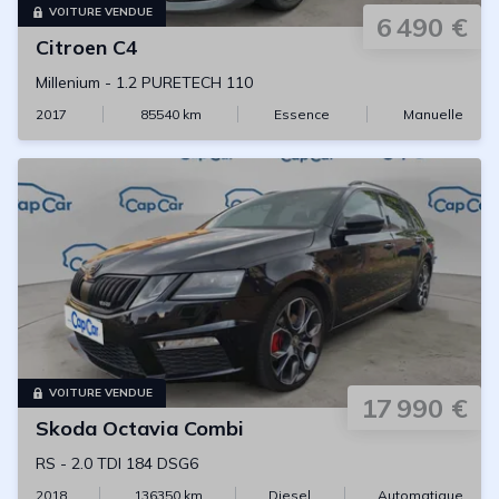
VOITURE VENDUE
6 490 €
Citroen
C4
Millenium
-
1.2 PURETECH 110
2017
85540
km
Essence
Manuelle
VOITURE VENDUE
17 990 €
Skoda
Octavia Combi
RS
-
2.0 TDI 184 DSG6
2018
136350
km
Diesel
Automatique