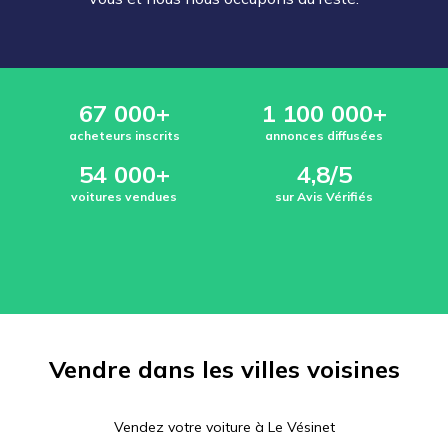
67 000+
1 100 000+
acheteurs inscrits
annonces diffusées
54 000+
4,8/5
voitures vendues
sur Avis Vérifiés
Vendre dans les villes voisines
Vendez votre voiture à
Le Vésinet