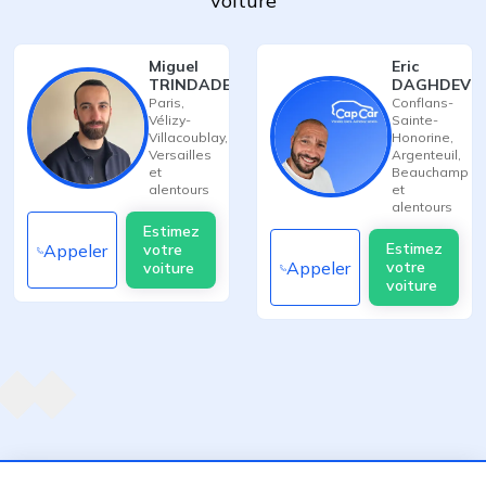
voiture
Miguel
Eric
TRINDADE
DAGHDEVIR
Paris
,
Conflans-
Vélizy-
Sainte-
Villacoublay
,
Honorine
,
Versailles
Argenteuil
,
et
Beauchamp
alentours
et
alentours
Estimez
Estimez
Appeler
votre
Appeler
votre
voiture
voiture
Agent suivant
ent