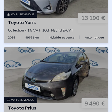
VOITURE VENDUE
13 190 €
Toyota
Yaris
Collection
-
1.5 VVTi 100h Hybrid E-CVT
2018
49621
km
Hybride essence
Automatique
VOITURE VENDUE
9 490 €
Toyota
Prius