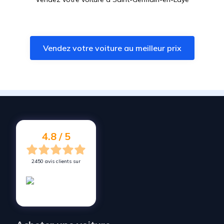
Vendez votre voiture à
La Celle-Saint-Cloud
Vendez votre voiture à
Marly-le-Roi
Vendez votre voiture au meilleur prix
Vendez votre voiture à
Mareil-Marly
Vendez votre voiture à
Bezons
Vendez votre voiture à
Suresnes
Vendez votre voiture à
Maisons-Laffitte
Vendez votre voiture à
Garches
4.8 / 5
2450 avis clients sur