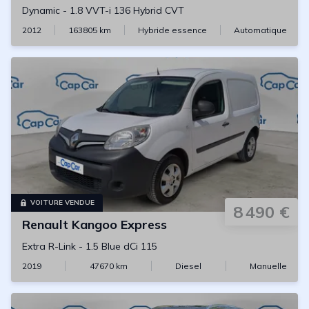
Dynamic
-
1.8 VVT-i 136 Hybrid CVT
2012
163805
km
Hybride essence
Automatique
VOITURE VENDUE
8 490 €
Renault
Kangoo Express
Extra R-Link
-
1.5 Blue dCi 115
2019
47670
km
Diesel
Manuelle