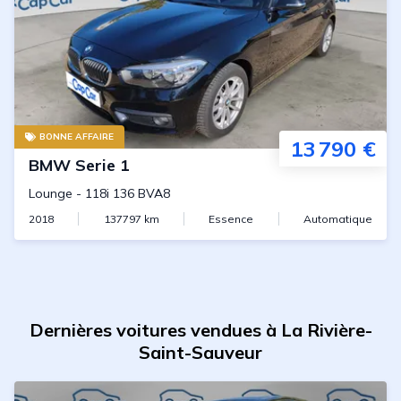
BONNE AFFAIRE
13 790 €
BMW
Serie 1
Lounge
-
118i 136 BVA8
2018
137797
km
Essence
Automatique
Dernières voitures vendues à La Rivière-
Saint-Sauveur