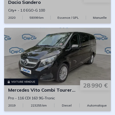
Dacia
Sandero
City+
-
1.0 EGO-G 100
2020
59399
km
Essence / GPL
Manuelle
VOITURE VENDUE
28 990 €
Mercedes
Vito Combi Tourer Long
Pro
-
116 CDI 163 9G-Tronic
2019
223255
km
Diesel
Automatique