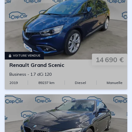
VOITURE VENDUE
14 690 €
Renault
Grand Scenic
Business
-
1.7 dCi 120
2019
89237
km
Diesel
Manuelle