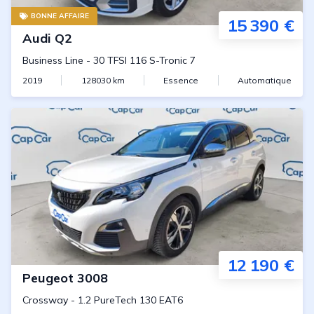
BONNE AFFAIRE
15 390 €
Audi
Q2
Business Line
-
30 TFSI 116 S-Tronic 7
2019
128030
km
Essence
Automatique
12 190 €
Peugeot
3008
Crossway
-
1.2 PureTech 130 EAT6