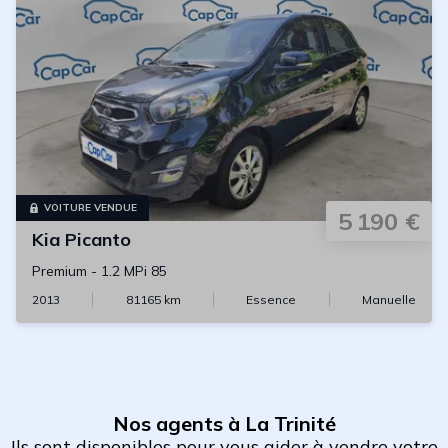
VOITURE VENDUE
5 190 €
Kia
Picanto
Premium
-
1.2 MPi 85
2013
81165
km
Essence
Manuelle
Nos agents à La Trinité
Ils sont disponibles pour vous aider à vendre votre