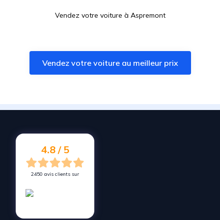
Vendez votre voiture à
Aspremont
Vendez votre voiture à
Roquebrune-Cap-Martin
Vendez votre voiture à
Colomars
Vendez votre voiture au meilleur prix
Vendez votre voiture à
L'Escarène
Vendez votre voiture à
Carros
Vendez votre voiture à
Menton
Vendez votre voiture à
Saint-Martin-du-Var
Vendez votre voiture à
Saint-Laurent-du-Var
4.8 / 5
2450 avis clients sur