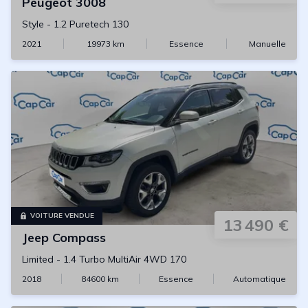
Peugeot
3008
Style
-
1.2 Puretech 130
2021
19973
km
Essence
Manuelle
VOITURE VENDUE
13 490 €
Jeep
Compass
Limited
-
1.4 Turbo MultiAir 4WD 170
2018
84600
km
Essence
Automatique