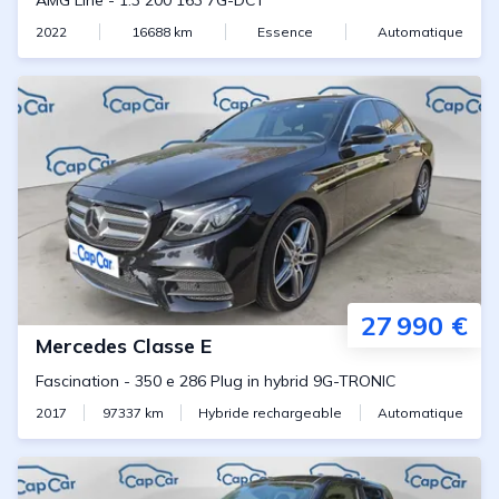
AMG Line
-
1.3 200 163 7G-DCT
2022
16688
km
Essence
Automatique
27 990 €
Mercedes
Classe E
Fascination
-
350 e 286 Plug in hybrid 9G-TRONIC
2017
97337
km
Hybride rechargeable
Automatique