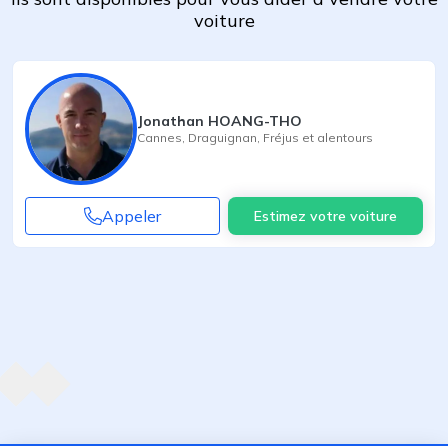
voiture
Jonathan HOANG-THO
Cannes
,
Draguignan
,
Fréjus
et alentours
Appeler
Estimez votre voiture
Agent suivant
ent