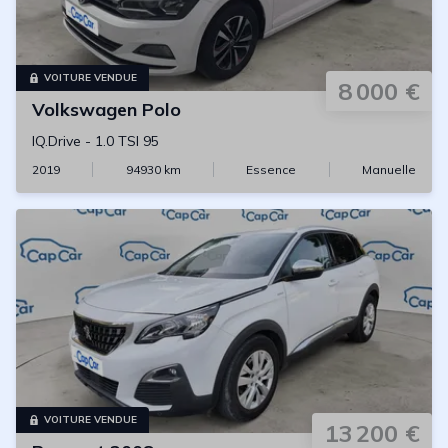
VOITURE VENDUE
8 000 €
Volkswagen
Polo
IQ.Drive
-
1.0 TSI 95
2019
94930
km
Essence
Manuelle
VOITURE VENDUE
13 200 €