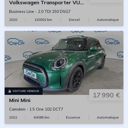
Volkswagen
Transporter VU L1H1
Business Line
-
2.0 TDI 150 DSG7
2020
130002
km
Diesel
Automatique
VOITURE VENDUE
17 990 €
Mini
Mini
Camdem
-
1.5 One 102 DCT7
2022
64385
km
Essence
Automatique