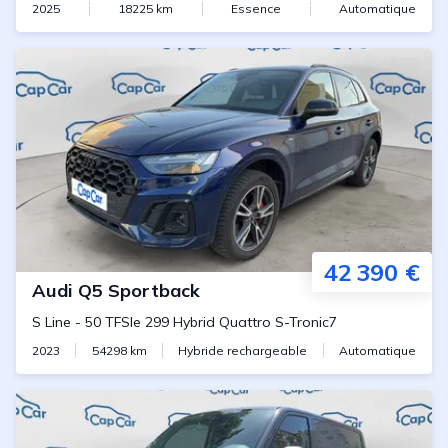
2025
18225
km
Essence
Automatique
42 390 €
Audi
Q5 Sportback
S Line
-
50 TFSIe 299 Hybrid Quattro S-Tronic7
2023
54298
km
Hybride rechargeable
Automatique