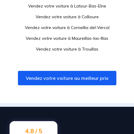
Vendez votre voiture à
Latour-Bas-Elne
Vendez votre voiture à
Collioure
Vendez votre voiture à
Corneilla-del-Vercol
Vendez votre voiture à
Maureillas-las-Illas
Vendez votre voiture à
Trouillas
Vendez votre voiture à
Saint-Cyprien
Vendez votre voiture à
Théza
Vendez votre voiture au meilleur prix
Vendez votre voiture à
Villeneuve-de-la-Raho
Vendez votre voiture à
Pollestres
Vendez votre voiture à
Port-Vendres
Vendez votre voiture à
Alénya
Vendez votre voiture à
Céret
4.8 / 5