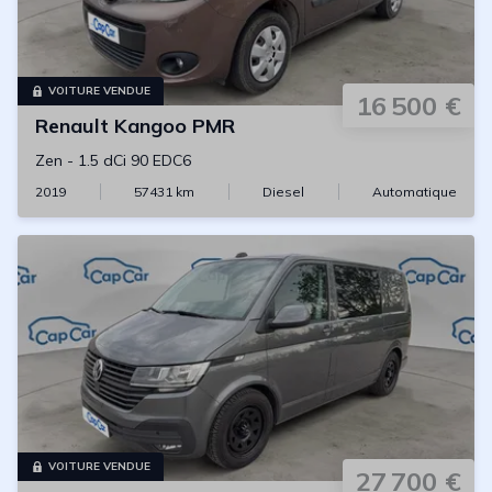
VOITURE VENDUE
16 500 €
Renault
Kangoo PMR
Zen
-
1.5 dCi 90 EDC6
2019
57431
km
Diesel
Automatique
VOITURE VENDUE
27 700 €