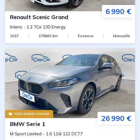
6 990 €
Renault
Scenic Grand
Intens
-
1.2 TCe 130 Energy
2017
178681
km
Essence
Manuelle
TRÈS BONNE AFFAIRE
26 990 €
BMW
Serie 1
M Sport Limited
-
1.6 116i 122 DCT7