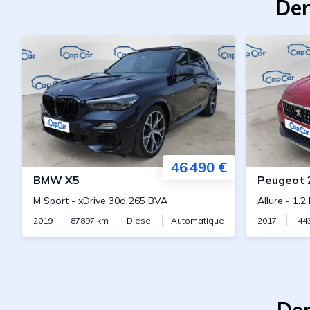
Der
46 490 €
BMW
X5
Peugeot
M Sport
-
xDrive 30d 265 BVA
Allure
-
1.2
2019
87897
km
Diesel
Automatique
2017
44