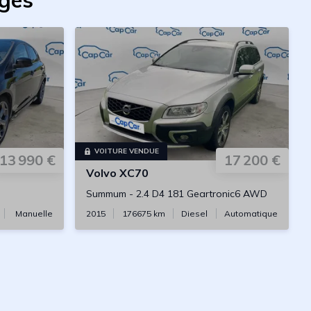
oges
VOITURE VENDUE
13 990 €
17 200 €
Volvo
XC70
Summum
-
2.4 D4 181 Geartronic6 AWD
Manuelle
2015
176675
km
Diesel
Automatique