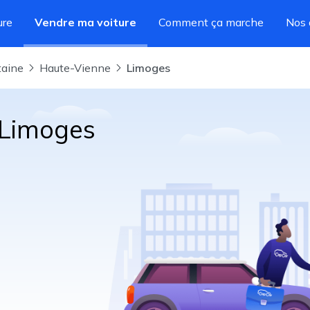
ure
Vendre ma voiture
Comment ça marche
Nos 
taine
Haute-Vienne
Limoges
 Limoges