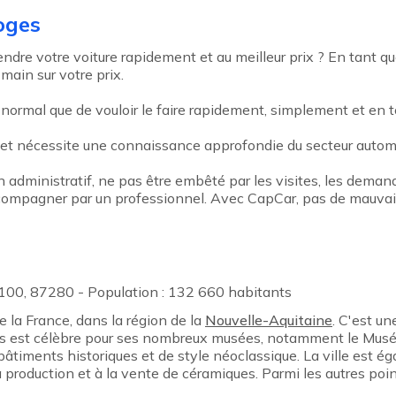
oges
ndre votre voiture rapidement et au meilleur prix ? En tant q
 main sur votre prix.
 normal que de vouloir le faire rapidement, simplement et en t
 et nécessite une connaissance approfondie du secteur automo
an administratif, ne pas être embêté par les visites, les deman
 accompagner par un professionnel. Avec CapCar, pas de mauvais
100, 87280 - Population : 132 660 habitants
e la France, dans la région de la
Nouvelle-Aquitaine
. C'est un
oges est célèbre pour ses nombreux musées, notamment le Mus
bâtiments historiques et de style néoclassique. La ville est 
 production et à la vente de céramiques. Parmi les autres poi