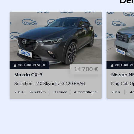
Der
VOITURE VENDUE
VOITURE V
14 700 €
Mazda
CX-3
Nissan
NP
Selection
-
2.0 Skyactiv-G 120 BVA6
King Cab O
2019
97690
km
Essence
Automatique
2016
47