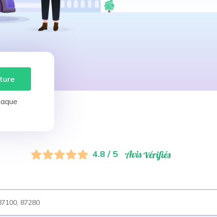
ture
laque
4.8 / 5
87100, 87280