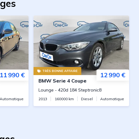
oges
TRÈS BONNE AFFAIRE
11 990 €
12 990 €
BMW
Serie 4 Coupe
Lounge
-
420d 184 Steptronic8
Automatique
2013
160000
km
Diesel
Automatique