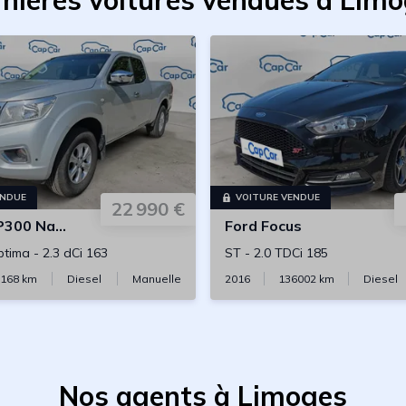
nières voitures vendues à Lim
ENDUE
VOITURE VENDUE
22 990 €
300 Navara
Ford
Focus
ptima
-
2.3 dCi 163
ST
-
2.0 TDCi 185
168
km
Diesel
Manuelle
2016
136002
km
Diesel
Nos agents à Limoges