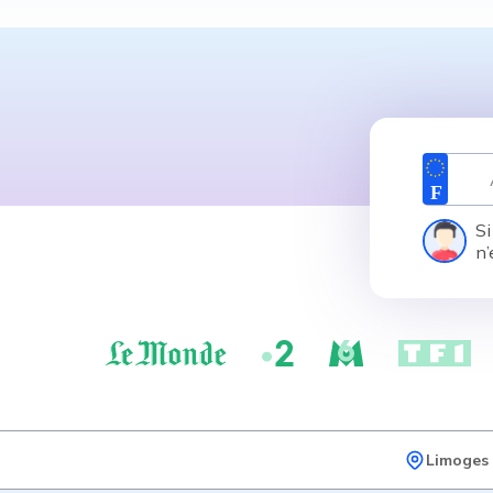
Si
n’
Limoges