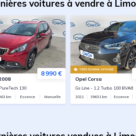
nières voitures à vendre à Lim
TRÈS BONNE AFFAIRE
8 990 €
2008
Opel
Corsa
 PureTech 130
Gs Line
-
1.2 Turbo 100 BVA8
363
km
Essence
Manuelle
2021
39631
km
Essence