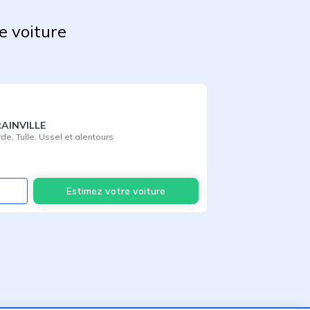
e voiture
RAINVILLE
rde
,
Tulle
,
Ussel
et alentours
Voir
Estimez votre voiture