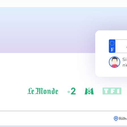
Si
n’
Ril