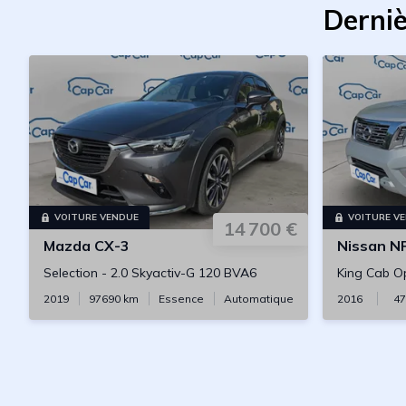
Derniè
VOITURE VENDUE
VOITURE V
14 700 €
Mazda
CX-3
Nissan
NP
Selection
-
2.0 Skyactiv-G 120 BVA6
King Cab O
2019
97690
km
Essence
Automatique
2016
47