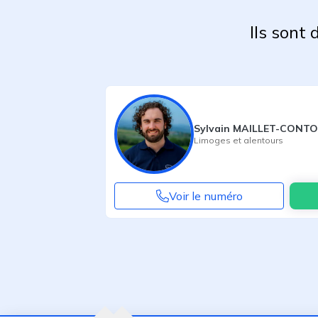
Ils sont
Sylvain MAILLET-CONT
Limoges
et alentours
Voir le numéro
Agent suivant