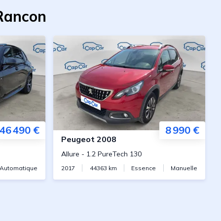
-Rancon
46 490 €
8 990 €
Peugeot
2008
Allure
-
1.2 PureTech 130
Automatique
2017
44363
km
Essence
Manuelle