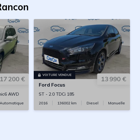
-Rancon
VOITURE VENDUE
17 200 €
13 990 €
Ford
Focus
onic6 AWD
ST
-
2.0 TDCi 185
Automatique
2016
136002
km
Diesel
Manuelle