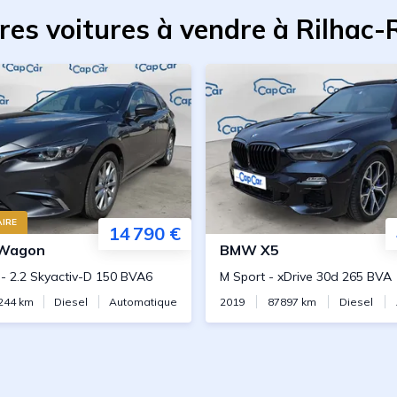
res voitures à vendre à Rilhac
IRE
14 790 €
 Wagon
BMW
X5
-
2.2 Skyactiv-D 150 BVA6
M Sport
-
xDrive 30d 265 BVA
244
km
Diesel
Automatique
2019
87897
km
Diesel