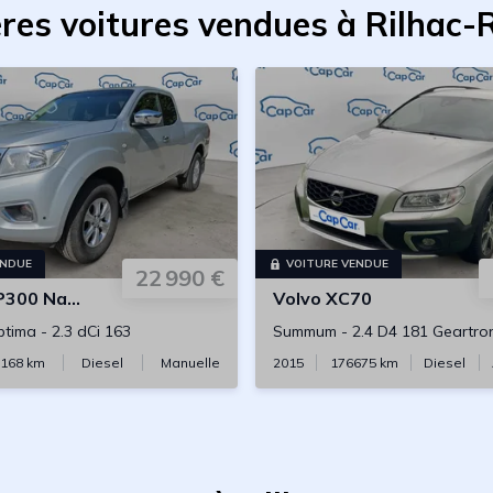
res voitures vendues à Rilhac
ENDUE
VOITURE VENDUE
22 990 €
300 Navara
Volvo
XC70
ptima
-
2.3 dCi 163
Summum
-
2.4 D4 181 Geartr
168
km
Diesel
Manuelle
2015
176675
km
Diesel