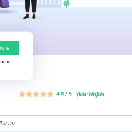
ture
laque
4.8 / 5
87570