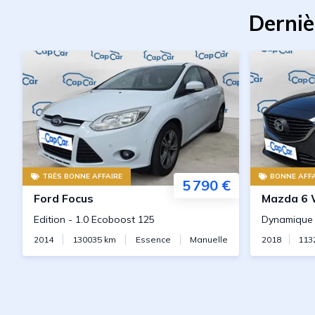
Derniè
TRÈS BONNE AFFAIRE
BONNE AFFA
5 790 €
Ford
Focus
Mazda
6
Edition
-
1.0 Ecoboost 125
Dynamique
2014
130035
km
Essence
Manuelle
2018
113