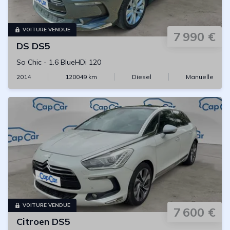
VOITURE VENDUE
7 990 €
DS
DS5
So Chic
-
1.6 BlueHDi 120
2014
120049
km
Diesel
Manuelle
VOITURE VENDUE
7 600 €
Citroen
DS5