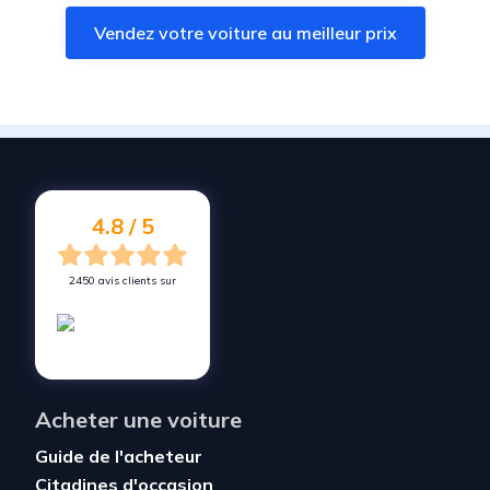
Vendez votre voiture à
Avion
Vendez votre voiture au meilleur prix
Vendez votre voiture à
Éleu-dit-Leauwette
Vendez votre voiture à
Bully-les-Mines
Vendez votre voiture à
Hersin-Coupigny
Vendez votre voiture à
Grenay
Vendez votre voiture à
Sains-en-Gohelle
4.8 / 5
2450 avis clients sur
Acheter une voiture
Guide de l'acheteur
Citadines d'occasion