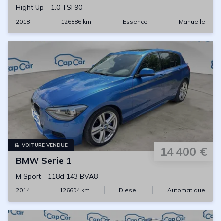
Hight Up
-
1.0 TSI 90
2018
126886
km
Essence
Manuelle
VOITURE VENDUE
14 400 €
BMW
Serie 1
M Sport
-
118d 143 BVA8
2014
126604
km
Diesel
Automatique