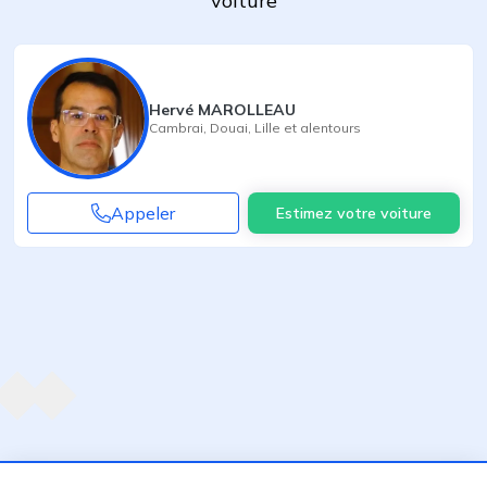
voiture
Hervé MAROLLEAU
Cambrai
,
Douai
,
Lille
et alentours
Appeler
Estimez votre voiture
Agent suivant
ent