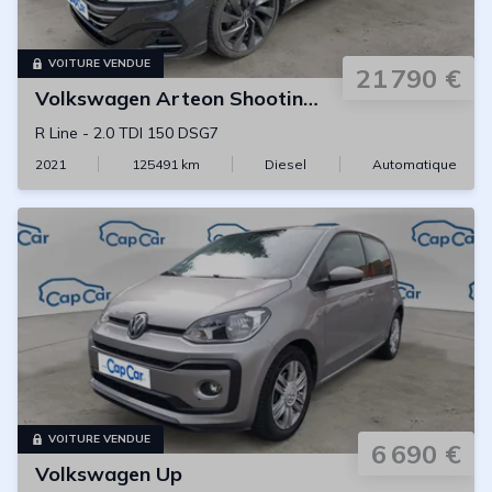
VOITURE VENDUE
21 790 €
Volkswagen
Arteon Shooting Brake
R Line
-
2.0 TDI 150 DSG7
2021
125491
km
Diesel
Automatique
VOITURE VENDUE
6 690 €
Volkswagen
Up