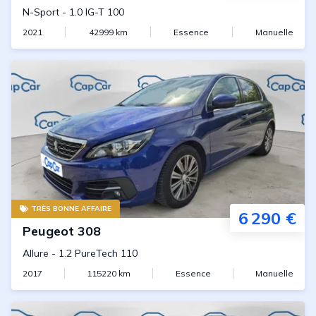
N-Sport
-
1.0 IG-T 100
2021
42999
km
Essence
Manuelle
TRÈS BONNE AFFAIRE
6 290 €
Peugeot
308
Allure
-
1.2 PureTech 110
2017
115220
km
Essence
Manuelle