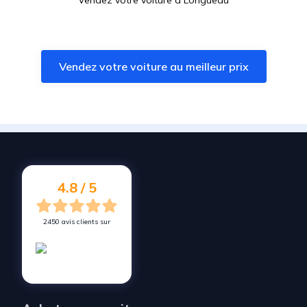
Vendez votre voiture à
Longueau
Vendez votre voiture à
Fitz-James
Vendez votre voiture à
Thourotte
Vendez votre voiture au meilleur prix
Vendez votre voiture à
Margny-lès-Compiègne
Vendez votre voiture à
Venette
Vendez votre voiture à
Clairoix
Vendez votre voiture à
Corbie
Vendez votre voiture à
Breuil-le-Sec
4.8 / 5
2450 avis clients sur