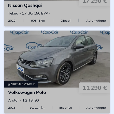
17 290 €
Nissan
Qashqai
Tekna
-
1.7 dCi 150 BVA7
2019
90844
km
Diesel
Automatique
VOITURE VENDUE
11 290 €
Volkswagen
Polo
Allstar
-
1.2 TSI 90
2016
107124
km
Essence
Automatique