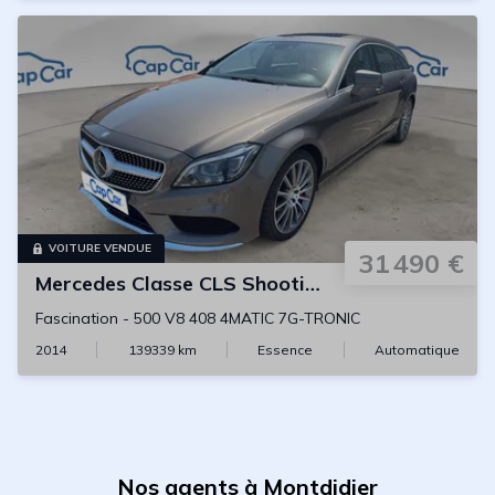
VOITURE VENDUE
31 490 €
Mercedes
Classe CLS Shooting Brake
Fascination
-
500 V8 408 4MATIC 7G-TRONIC
2014
139339
km
Essence
Automatique
Nos agents à Montdidier