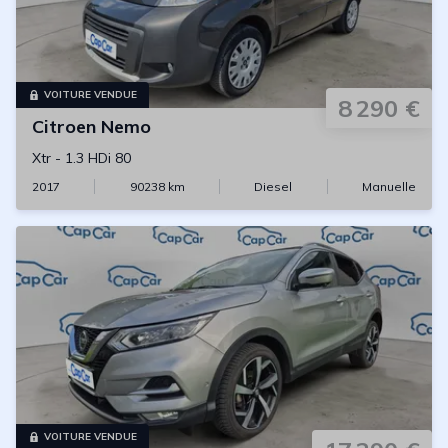
VOITURE VENDUE
8 290 €
Citroen
Nemo
Xtr
-
1.3 HDi 80
2017
90238
km
Diesel
Manuelle
VOITURE VENDUE