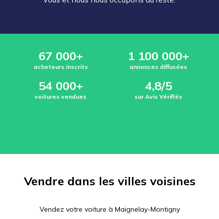
67 000+
1 100 000+
acheteurs inscrits
annonces diffusées
54 000+
4,8/5
voitures vendues
sur Avis Vérifiés
Vendre dans les villes voisines
Vendez votre voiture à
Maignelay-Montigny