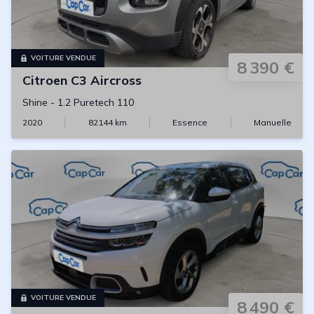
VOITURE VENDUE
8 390 €
Citroen
C3 Aircross
Shine
-
1.2 Puretech 110
2020
82144
km
Essence
Manuelle
VOITURE VENDUE
8 490 €