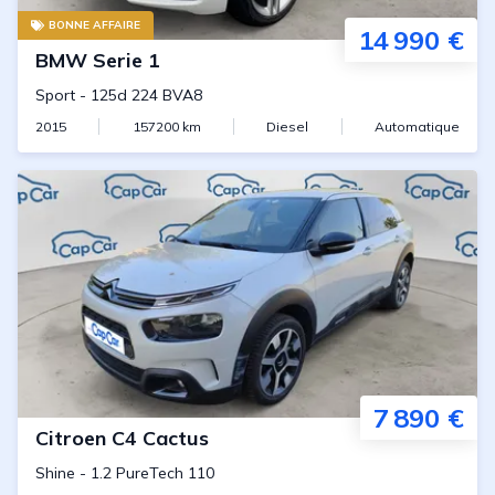
BONNE AFFAIRE
14 990 €
BMW
Serie 1
Sport
-
125d 224 BVA8
2015
157200
km
Diesel
Automatique
7 890 €
Citroen
C4 Cactus
Shine
-
1.2 PureTech 110