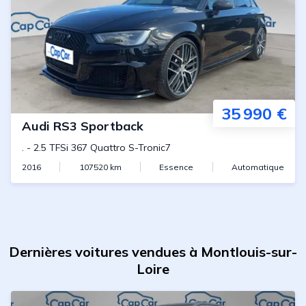
35 990 €
Audi
RS3 Sportback
.
-
2.5 TFSi 367 Quattro S-Tronic7
2016
107520
km
Essence
Automatique
Dernières voitures vendues à Montlouis-sur-
Loire