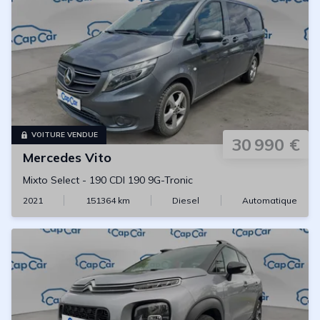
VOITURE VENDUE
30 990 €
Mercedes
Vito
Mixto Select
-
190 CDI 190 9G-Tronic
2021
151364
km
Diesel
Automatique