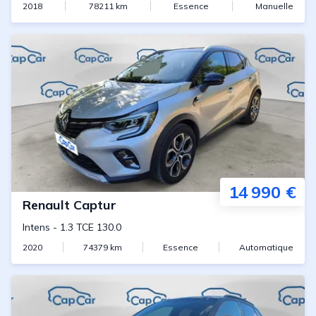
2018
78211
km
Essence
Manuelle
14 990 €
Renault
Captur
Intens
-
1.3 TCE 130.0
2020
74379
km
Essence
Automatique