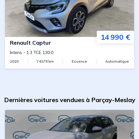
14 990 €
Renault
Captur
Intens
-
1.3 TCE 130.0
2020
74379
km
Essence
Automatique
Dernières voitures vendues à Parçay-Meslay