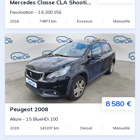
Mercedes
Classe CLA Shooting Brake
Fascination
-
1.6 200 156
2016
74873
km
Essence
Manuelle
8 580 €
Peugeot
2008
Allure
-
1.5 BlueHDi 100
2019
143207
km
Diesel
Manuelle