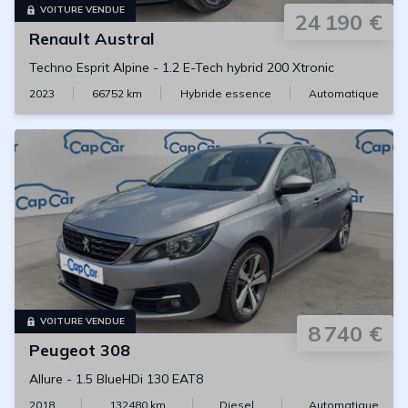
VOITURE VENDUE
24 190 €
Renault
Austral
Techno Esprit Alpine
-
1.2 E-Tech hybrid 200 Xtronic
2023
66752
km
Hybride essence
Automatique
VOITURE VENDUE
8 740 €
Peugeot
308
Allure
-
1.5 BlueHDi 130 EAT8
2018
132480
km
Diesel
Automatique