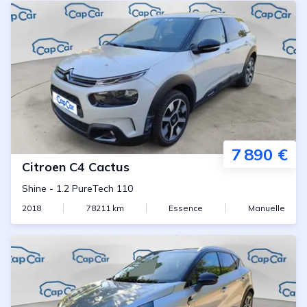
7 890 €
Citroen
C4 Cactus
Shine
-
1.2 PureTech 110
2018
78211
km
Essence
Manuelle