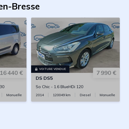
-en-Bresse
VOITURE VENDUE
16 440 €
7 990 €
DS
DS5
130
So Chic
-
1.6 BlueHDi 120
Manuelle
2014
120049
km
Diesel
Manuelle