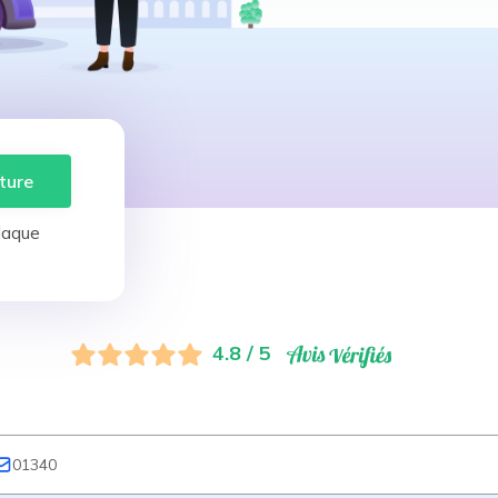
ture
laque
4.8 / 5
01340