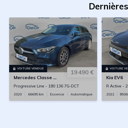
Dernières
VOITURE VENDUE
VOITURE V
19 490 €
Mercedes
Classe CLA Shooting Brake
Kia
EV6
Progressive Line
-
180 136 7G-DCT
R Active
-
2
2020
66695
km
Essence
Automatique
2022
8506