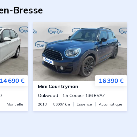
-en-Bresse
14 690 €
16 390 €
Mini
Countryman
0
Oakwood
-
1.5 Cooper 136 BVA7
Manuelle
2018
86007
km
Essence
Automatique