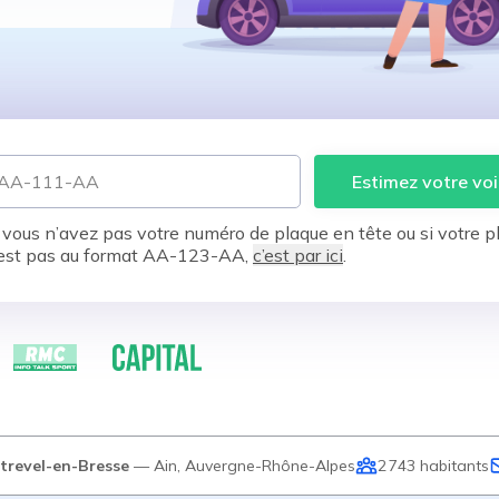
Estimez votre voi
 vous n’avez pas votre numéro de plaque en tête ou si votre p
est pas au format AA-123-AA,
c’est par ici
.
trevel-en-Bresse
—
Ain
,
Auvergne-Rhône-Alpes
2 743
habitants