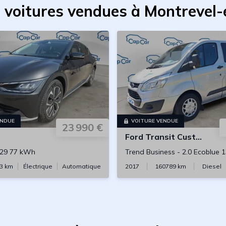
 voitures vendues à Montrevel
ENDUE
VOITURE VENDUE
23 990 €
Ford
Transit Custom Combi
29 77 kWh
Trend Business
-
2.0 Ecoblue 
3
km
Électrique
Automatique
2017
160789
km
Diesel