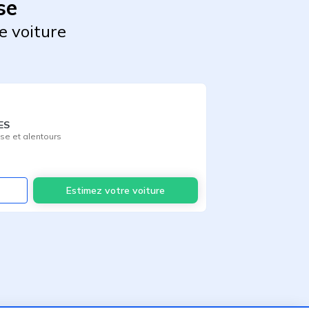
se
e voiture
ES
sse
et alentours
Voir
Estimez votre voiture