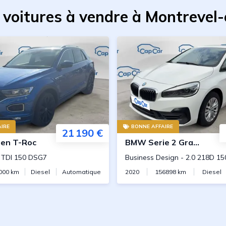
 voitures à vendre à Montrevel
IRE
BONNE AFFAIRE
21 190 €
gen
T-Roc
BMW
Serie 2 Gran Coupe
0 TDI 150 DSG7
Business Design
-
2.0 218D 15
000
km
Diesel
Automatique
2020
156898
km
Diesel