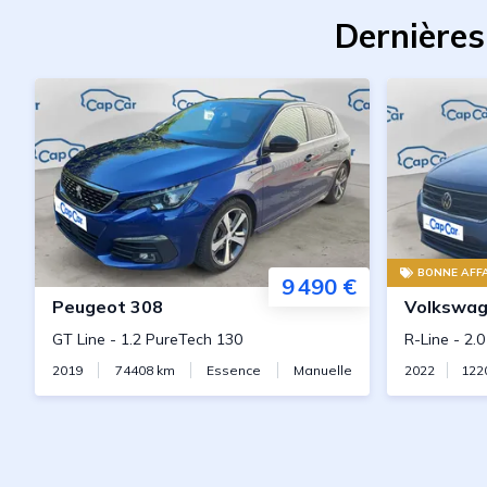
Dernières
BONNE AFFA
9 490 €
Peugeot
308
Volkswa
GT Line
-
1.2 PureTech 130
R-Line
-
2.
2019
74408
km
Essence
Manuelle
2022
122