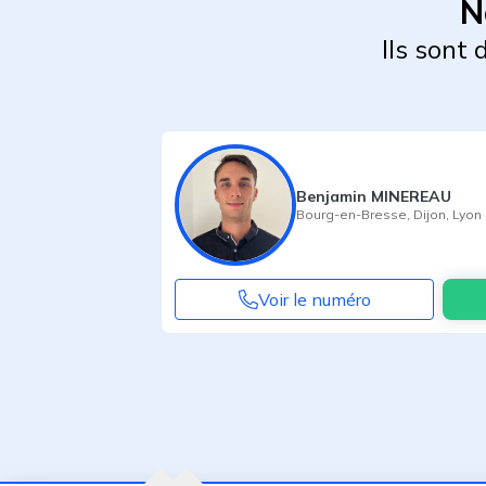
N
Ils sont
Benjamin MINEREAU
Bourg-en-Bresse
,
Dijon
,
Lyon
Voir le numéro
Agent suivant