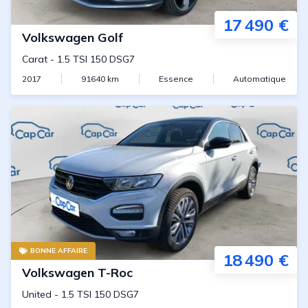
17 490 €
Volkswagen
Golf
Carat
-
1.5 TSI 150 DSG7
2017
91640
km
Essence
Automatique
BONNE AFFAIRE
18 490 €
Volkswagen
T-Roc
United
-
1.5 TSI 150 DSG7