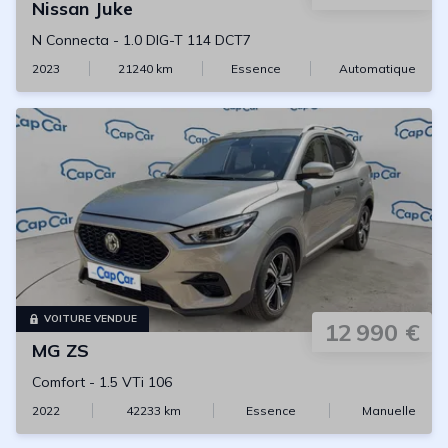
Nissan
Juke
N Connecta
-
1.0 DIG-T 114 DCT7
2023
21240
km
Essence
Automatique
VOITURE VENDUE
12 990 €
MG
ZS
Comfort
-
1.5 VTi 106
2022
42233
km
Essence
Manuelle