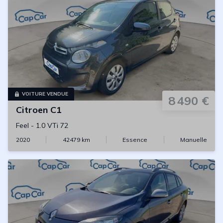
VOITURE VENDUE
8 490 €
Citroen
C1
Feel
-
1.0 VTi 72
2020
42479
km
Essence
Manuelle