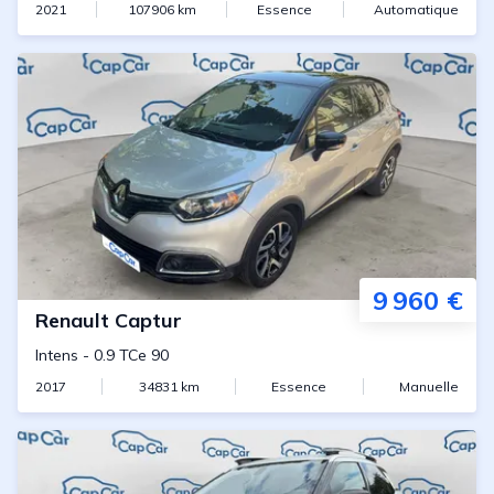
2021
107906
km
Essence
Automatique
9 960 €
Renault
Captur
Intens
-
0.9 TCe 90
2017
34831
km
Essence
Manuelle