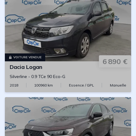
VOITURE VENDUE
6 890 €
Dacia
Logan
Silverline
-
0.9 TCe 90 Eco-G
2018
100960
km
Essence / GPL
Manuelle