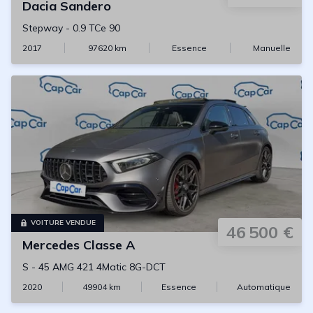
Dacia
Sandero
Stepway
-
0.9 TCe 90
2017
97620
km
Essence
Manuelle
VOITURE VENDUE
46 500 €
Mercedes
Classe A
S
-
45 AMG 421 4Matic 8G-DCT
2020
49904
km
Essence
Automatique