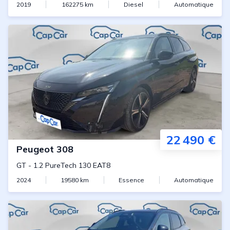
2019
162275
km
Diesel
Automatique
22 490 €
Peugeot
308
GT
-
1.2 PureTech 130 EAT8
2024
19580
km
Essence
Automatique