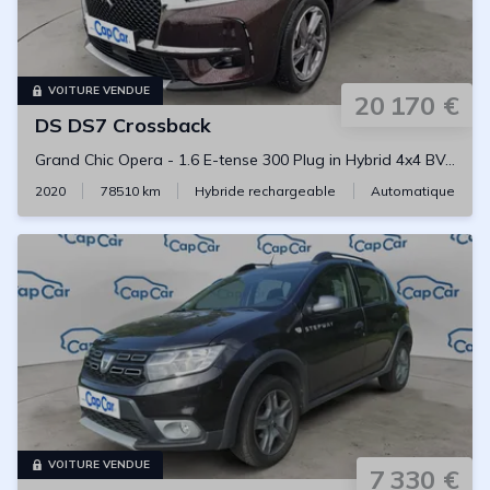
VOITURE VENDUE
20 170 €
DS
DS7 Crossback
Grand Chic Opera
-
1.6 E-tense 300 Plug in Hybrid 4x4 BVA8
2020
78510
km
Hybride rechargeable
Automatique
VOITURE VENDUE
7 330 €