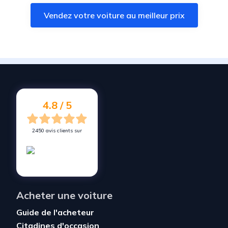
Vendez votre voiture à
L'Aiguillon-la-Presqu'île
Vendez votre voiture au meilleur prix
Vendez votre voiture à
Saint-Ouen-d'Aunis
Vendez votre voiture à
Rives de l'Yon
Vendez votre voiture à
Marsilly
Vendez votre voiture à
Saint-Xandre
Vendez votre voiture à
Rives-d'Autise
4.8 / 5
2450 avis clients sur
Acheter une voiture
Guide de l'acheteur
Citadines d'occasion