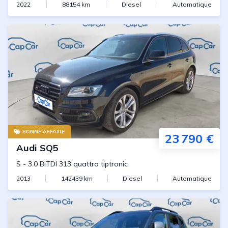
2022
88154
km
Diesel
Automatique
BONNE AFFAIRE
23 790 €
Audi
SQ5
S
-
3.0 BiTDI 313 quattro tiptronic
2013
142439
km
Diesel
Automatique