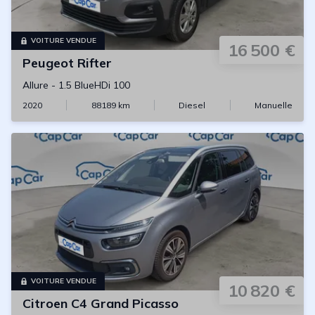
VOITURE VENDUE
16 500 €
Peugeot
Rifter
Allure
-
1.5 BlueHDi 100
2020
88189
km
Diesel
Manuelle
VOITURE VENDUE
10 820 €
Citroen
C4 Grand Picasso