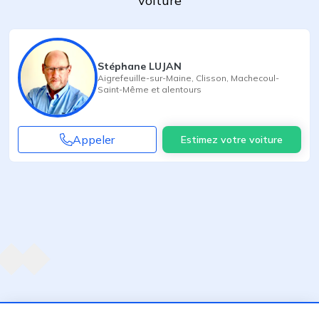
voiture
Stéphane LUJAN
Aigrefeuille-sur-Maine
,
Clisson
,
Machecoul-
Saint-Même
et alentours
Appeler
Estimez votre voiture
Agent suivant
ent