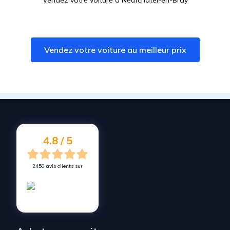
Vendez votre voiture à
Neufchâtel-en-Bray
Vendez votre voiture à
Pavilly
Vendez votre voiture à
Yvetot
Vendez votre voiture au meilleur prix
Vendez votre voiture à
Eu
Vendez votre voiture à
Mers-les-Bains
Vendez votre voiture à
Montville
Vendez votre voiture à
Barentin
Vendez votre voiture à
Ault
4.8 / 5
2450 avis clients sur