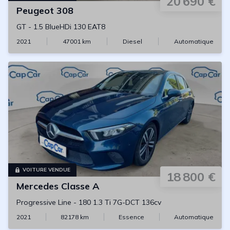
20 690 €
Peugeot
308
GT
-
1.5 BlueHDi 130 EAT8
2021
47001
km
Diesel
Automatique
VOITURE VENDUE
18 800 €
Mercedes
Classe A
Progressive Line
-
180 1.3 Ti 7G-DCT 136cv
2021
82178
km
Essence
Automatique