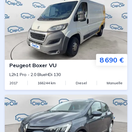
8 690 €
Peugeot
Boxer VU
L2h1 Pro
-
2.0 BlueHDi 130
2017
166244
km
Diesel
Manuelle