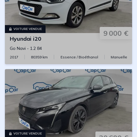
VOITURE VENDUE
9 000 €
Hyundai
i20
Go Navi
-
1.2 84
2017
80359
km
Essence / Bioéthanol
Manuelle
VOITURE VENDUE