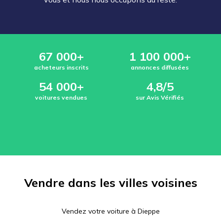
67 000+
1 100 000+
acheteurs inscrits
annonces diffusées
54 000+
4,8/5
voitures vendues
sur Avis Vérifiés
Vendre dans les villes voisines
Vendez votre voiture à
Dieppe