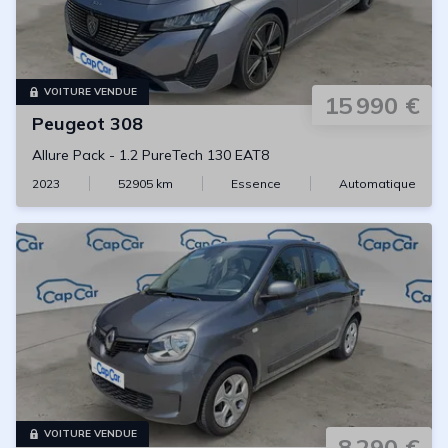
VOITURE VENDUE
15 990 €
Peugeot
308
Allure Pack
-
1.2 PureTech 130 EAT8
2023
52905
km
Essence
Automatique
VOITURE VENDUE
8 290 €