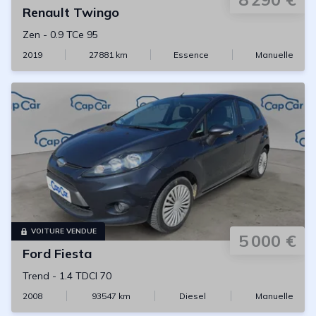
Renault
Twingo
Zen
-
0.9 TCe 95
2019
27881
km
Essence
Manuelle
VOITURE VENDUE
5 000 €
Ford
Fiesta
Trend
-
1.4 TDCI 70
2008
93547
km
Diesel
Manuelle