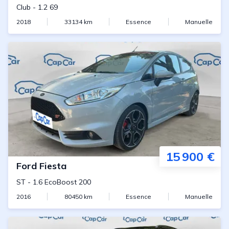
Club
-
1.2 69
2018
33134
km
Essence
Manuelle
15 900 €
Ford
Fiesta
ST
-
1.6 EcoBoost 200
2016
80450
km
Essence
Manuelle