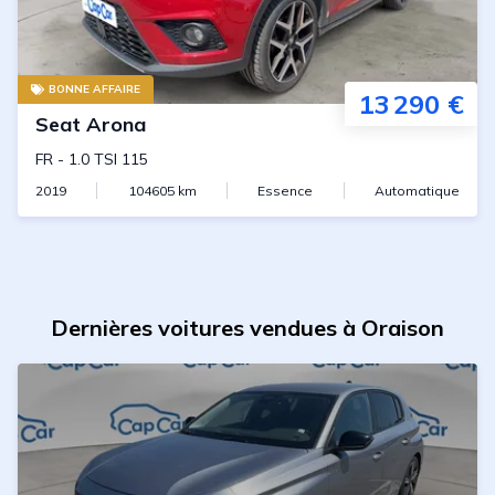
BONNE AFFAIRE
13 290 €
Seat
Arona
FR
-
1.0 TSI 115
2019
104605
km
Essence
Automatique
Dernières voitures vendues à Oraison