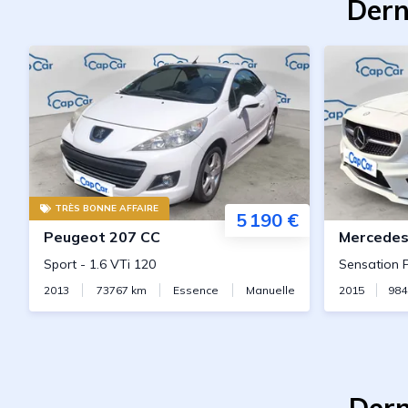
Dern
TRÈS BONNE AFFAIRE
5 190 €
Peugeot
207 CC
Mercede
Sport
-
1.6 VTi 120
Sensation 
2013
73767
km
Essence
Manuelle
2015
984