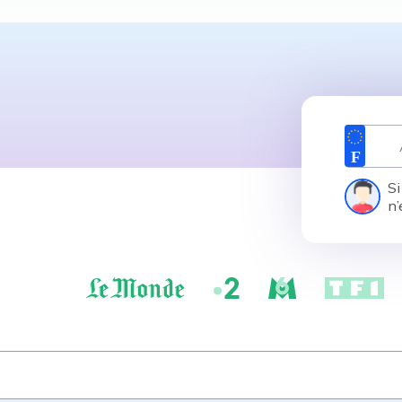
Si
n’