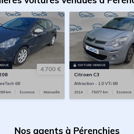
ières voitures vendues à Péren
ENDUE
VOITURE VENDUE
4 700 €
208
Citroen
C3
ureTech 68
Attraction
-
1.0 VTi 68
289
km
Essence
Manuelle
2014
75077
km
Essence
Nos agents à Pérenchies