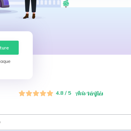
ture
laque
4.8 / 5
0