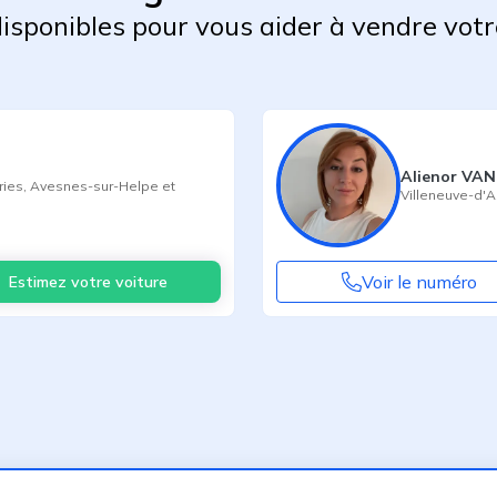
 disponibles pour vous aider à vendre votr
Alienor V
ries
,
Avesnes-sur-Helpe
et
Villeneuve-d'
Voir le numéro
Estimez votre voiture