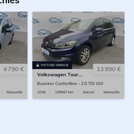
chies
VOITURE VENDUE
4 790 €
13 990 €
Volkswagen
Touran
Business Confortline
-
2.0 TDI 150
Manuelle
2016
138567
km
Diesel
Manuelle