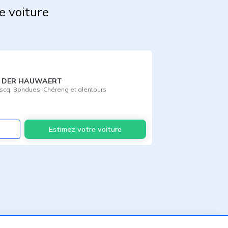
e voiture
AN DER HAUWAERT
Ascq
,
Bondues
,
Chéreng
et alentours
Voir
Estimez votre voiture