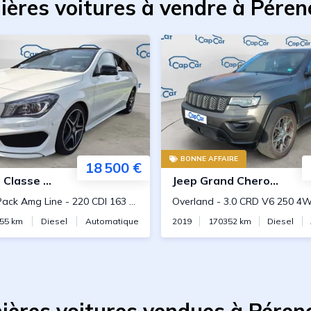
ières voitures à vendre à Péren
BONNE AFFAIRE
18 500 €
s
Classe CLA Shooting Brake
Jeep
Grand Cherokee
Pack Amg Line
-
220 CDI 163 7G-DCT
Overland
-
3.0 CRD V6 250 4
55
km
Diesel
Automatique
2019
170352
km
Diesel