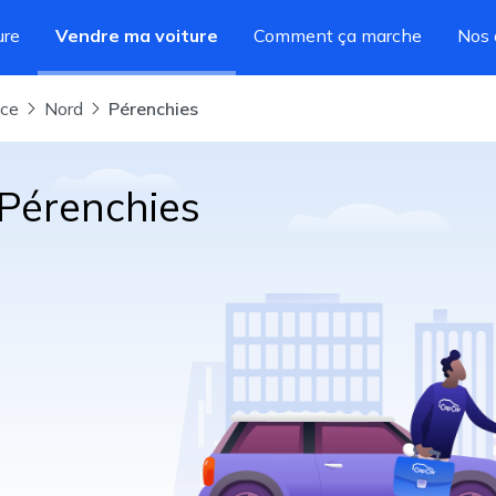
ure
Vendre ma voiture
Comment ça marche
Nos 
nce
Nord
Pérenchies
 Pérenchies