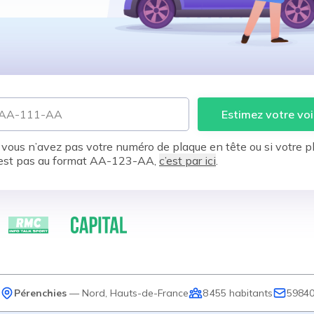
Estimez votre voi
 vous n’avez pas votre numéro de plaque en tête ou si votre p
est pas au format AA-123-AA,
c’est par ici
.
Pérenchies
—
Nord
,
Hauts-de-France
8 455
habitants
5984