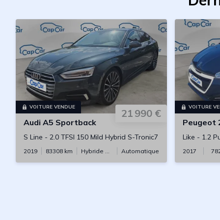
Dern
VOITURE VENDUE
VOITURE V
21 990 €
Audi
A5 Sportback
Peugeot
S Line
-
2.0 TFSI 150 Mild Hybrid S-Tronic7
Like
-
1.2 P
2019
83308
km
Hybride essence
Automatique
2017
78