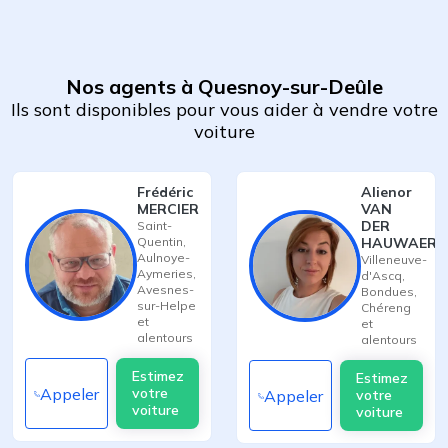
Nos agents à Quesnoy-sur-Deûle
Ils sont disponibles pour vous aider à vendre votre
voiture
Frédéric
Alienor
MERCIER
VAN
DER
Saint-
Quentin
,
HAUWAERT
Aulnoye-
Villeneuve-
Aymeries
,
d'Ascq
,
Avesnes-
Bondues
,
sur-Helpe
Chéreng
et
et
alentours
alentours
Estimez
Estimez
Appeler
votre
Appeler
votre
voiture
voiture