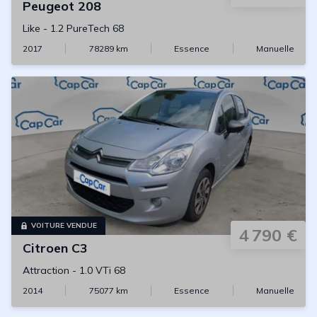
Peugeot
208
Like
-
1.2 PureTech 68
2017
78289
km
Essence
Manuelle
VOITURE VENDUE
4 790 €
Citroen
C3
Attraction
-
1.0 VTi 68
2014
75077
km
Essence
Manuelle