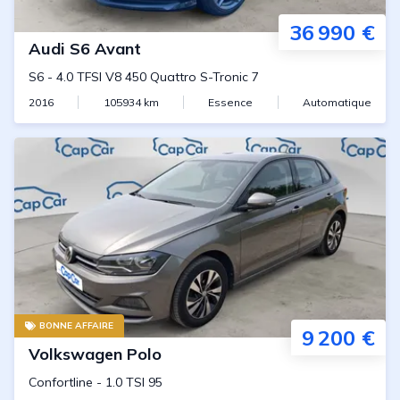
36 990 €
Audi
S6 Avant
S6
-
4.0 TFSI V8 450 Quattro S-Tronic 7
2016
105934
km
Essence
Automatique
BONNE AFFAIRE
9 200 €
Volkswagen
Polo
Confortline
-
1.0 TSI 95