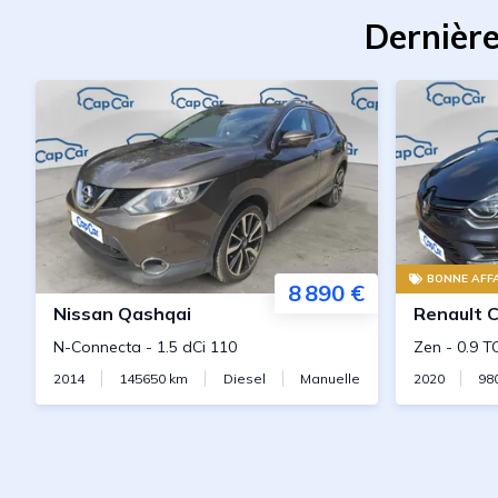
Dernière
BONNE AFFA
8 890 €
Nissan
Qashqai
Renault
C
N-Connecta
-
1.5 dCi 110
Zen
-
0.9 T
2014
145650
km
Diesel
Manuelle
2020
98