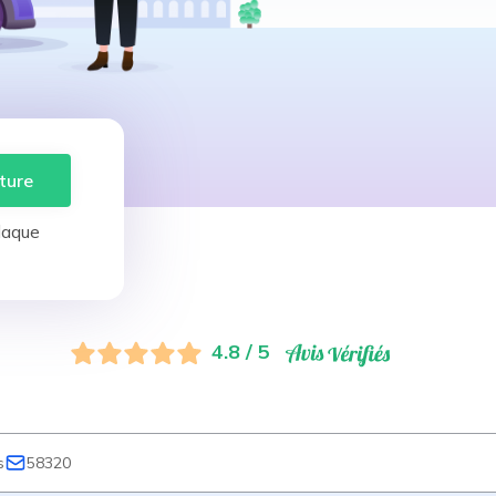
ture
laque
4.8 / 5
s
58320