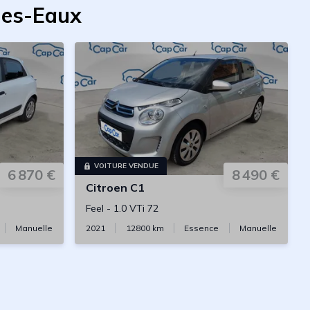
les-Eaux
VOITURE VENDUE
6 870 €
8 490 €
Citroen
C1
Feel
-
1.0 VTi 72
Manuelle
2021
12800
km
Essence
Manuelle