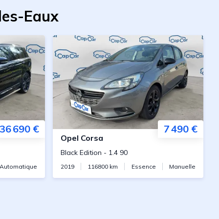
-les-Eaux
36 690 €
7 490 €
Opel
Corsa
Black Edition
-
1.4 90
Automatique
2019
116800
km
Essence
Manuelle