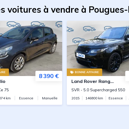
s voitures à vendre à Pougues
IRE
BONNE AFFAIRE
8 390 €
lio
Land Rover
Range Rover Sport
Ce 75
SVR
-
5.0 Supercharged 550
074
km
Essence
Manuelle
2015
146800
km
Essence