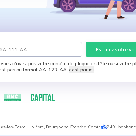
Estimez votre voi
 vous n’avez pas votre numéro de plaque en tête ou si votre p
est pas au format AA-123-AA,
c’est par ici
.
es-les-Eaux
—
Nièvre
,
Bourgogne-Franche-Comté
2 401
habitant