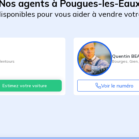
Nos agents à Pougues-les-Eau
 disponibles pour vous aider à vendre votr
Quentin BE
lentours
Bourges
,
Gien
Voir le numéro
Estimez votre voiture