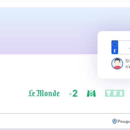
Si
n’
Pougu