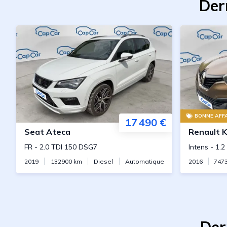
Der
BONNE AFFA
17 490 €
Seat
Ateca
Renault
K
FR
-
2.0 TDI 150 DSG7
Intens
-
1.2
2019
132900
km
Diesel
Automatique
2016
747