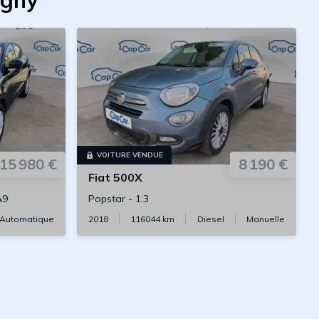
igny
VOITURE VENDUE
15 980 €
8 190 €
Fiat
500X
A9
Popstar
-
1.3
Automatique
2018
116044
km
Diesel
Manuelle