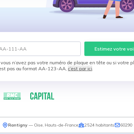
Estimez votre voi
 vous n’avez pas votre numéro de plaque en tête ou si votre p
est pas au format AA-123-AA,
c’est par ici
.
Rantigny
—
Oise
,
Hauts-de-France
2 524
habitants
60290