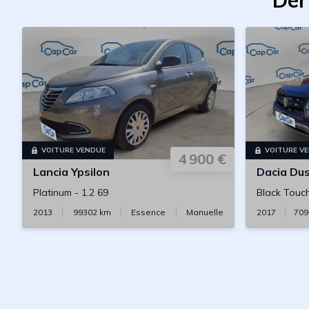
Der
VOITURE VENDUE
VOITURE V
4 900 €
Lancia
Ypsilon
Dacia
Dus
Platinum
-
1.2 69
Black Touc
2013
99302
km
Essence
Manuelle
2017
709