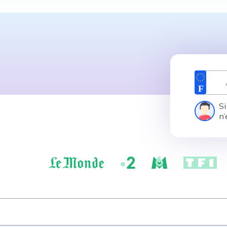
Si
n’