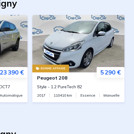
igny
BONNE AFFAIRE
23 390 €
5 290 €
Peugeot
208
 DCT7
Style
-
1.2 PureTech 82
Automatique
2017
110410
km
Essence
Manuelle