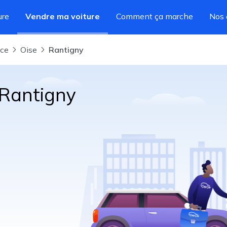
ure
Vendre ma voiture
Comment ça marche
Nos 
nce
Oise
Rantigny
 Rantigny