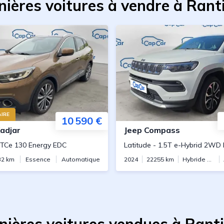
nières voitures à vendre à Rant
IRE
10 590 €
adjar
Jeep
Compass
 TCe 130 Energy EDC
Latitude
-
1.5T e-Hybrid 2WD
32
km
Essence
Automatique
2024
22255
km
Hybride essence