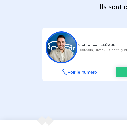
Ils sont
Guillaume LEFÈVRE
Beauvais
,
Breteuil
,
Chantilly
et
Voir le numéro
Agent suivant