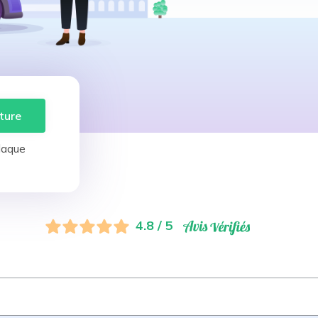
ture
laque
4.8 / 5