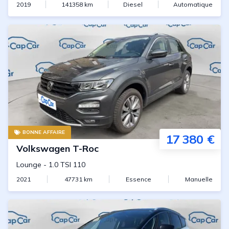
2019
141358
km
Diesel
Automatique
BONNE AFFAIRE
17 380 €
Volkswagen
T-Roc
Lounge
-
1.0 TSI 110
2021
47731
km
Essence
Manuelle