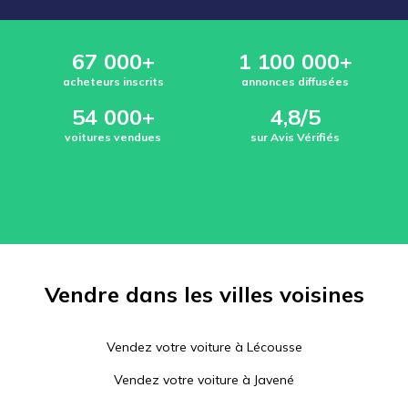
67 000+
1 100 000+
acheteurs inscrits
annonces diffusées
54 000+
4,8/5
voitures vendues
sur Avis Vérifiés
Vendre dans les villes voisines
Vendez votre voiture à
Lécousse
Vendez votre voiture à
Javené