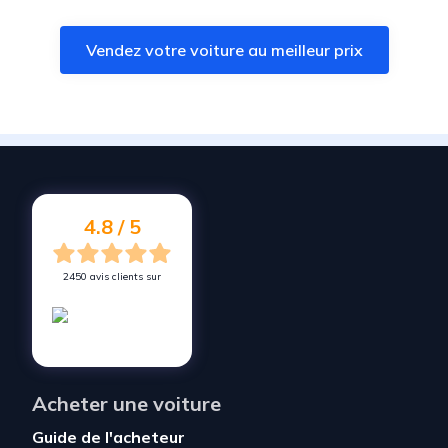
Vendez votre voiture à
Ercé-près-Liffré
Vendez votre voiture au meilleur prix
Vendez votre voiture à
Sens-de-Bretagne
Vendez votre voiture à
La Bouëxière
Vendez votre voiture à
Liffré
Vendez votre voiture à
Ernée
Vendez votre voiture à
Saint-Hilaire-du-Harcouët
4.8 / 5
2450 avis clients sur
Acheter une voiture
Guide de l'acheteur