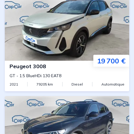
19 700 €
Peugeot
3008
GT
-
1.5 BlueHDi 130 EAT8
2021
79205
km
Diesel
Automatique