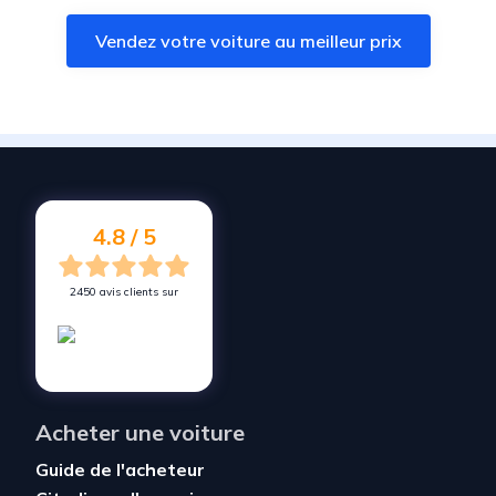
Vendez votre voiture à
Sens-de-Bretagne
Vendez votre voiture au meilleur prix
Vendez votre voiture à
Javené
Vendez votre voiture à
Sartilly-Baie-Bocage
Vendez votre voiture à
Rives-du-Couesnon
Vendez votre voiture à
Brécey
Vendez votre voiture à
La Chapelle-Fleurigné
4.8 / 5
2450 avis clients sur
Acheter une voiture
Guide de l'acheteur