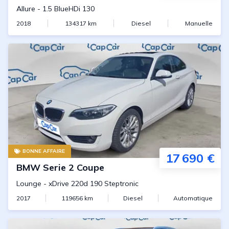
Allure
-
1.5 BlueHDi 130
2018
134317
km
Diesel
Manuelle
BONNE AFFAIRE
17 690 €
BMW
Serie 2 Coupe
Lounge
-
xDrive 220d 190 Steptronic
2017
119656
km
Diesel
Automatique