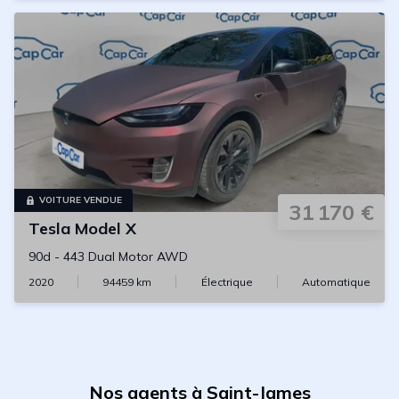
VOITURE VENDUE
31 170 €
Tesla
Model X
90d
-
443 Dual Motor AWD
2020
94459
km
Électrique
Automatique
Nos agents à Saint-James