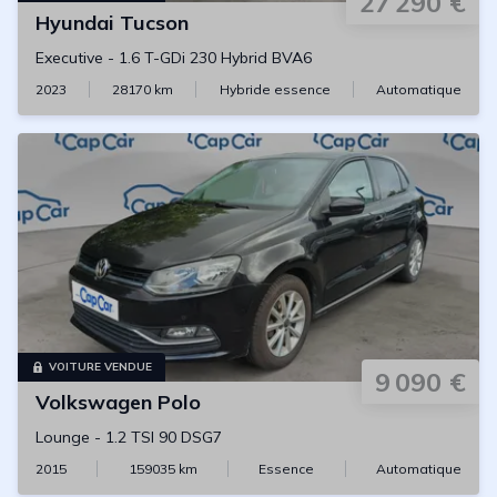
27 290 €
Hyundai
Tucson
Executive
-
1.6 T-GDi 230 Hybrid BVA6
2023
28170
km
Hybride essence
Automatique
VOITURE VENDUE
9 090 €
Volkswagen
Polo
Lounge
-
1.2 TSI 90 DSG7
2015
159035
km
Essence
Automatique