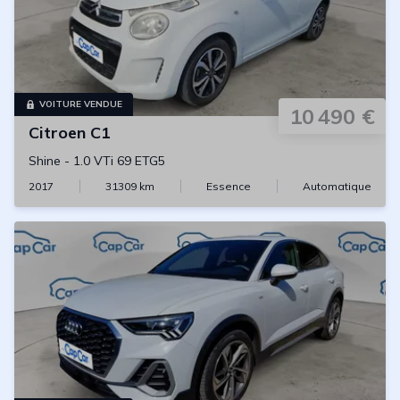
VOITURE VENDUE
10 490 €
Citroen
C1
Shine
-
1.0 VTi 69 ETG5
2017
31309
km
Essence
Automatique