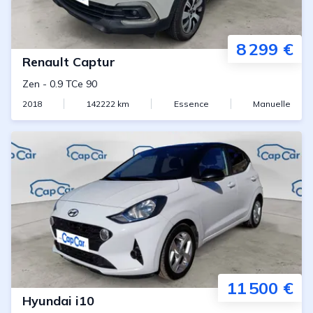
8 299 €
Renault
Captur
Zen
-
0.9 TCe 90
2018
142222
km
Essence
Manuelle
11 500 €
Hyundai
i10