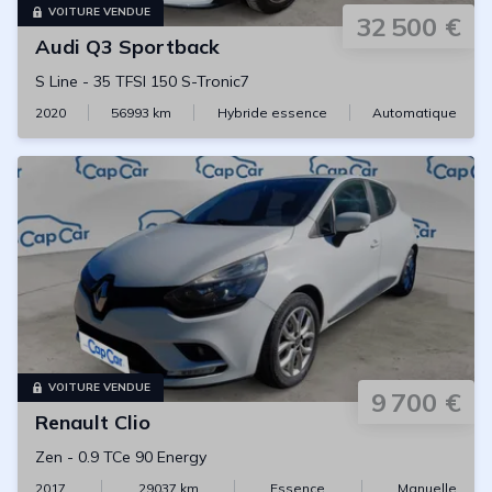
VOITURE VENDUE
32 500 €
Audi
Q3 Sportback
S Line
-
35 TFSI 150 S-Tronic7
2020
56993
km
Hybride essence
Automatique
VOITURE VENDUE
9 700 €
Renault
Clio
Zen
-
0.9 TCe 90 Energy
2017
29037
km
Essence
Manuelle