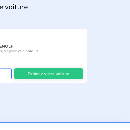
e voiture
DENOLF
as
,
Meysse
et alentours
Voir
Estimez votre voiture