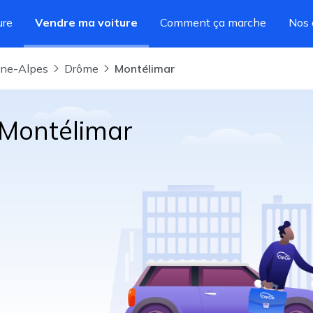
ure
Vendre ma voiture
Comment ça marche
Nos 
ône-Alpes
Drôme
Montélimar
 Montélimar