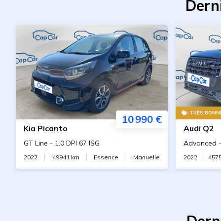
Dern
TRÈS BONNE
10 990 €
Kia
Picanto
Audi
Q2
GT Line
-
1.0 DPI 67 ISG
Advanced
2022
49941
km
Essence
Manuelle
2022
457