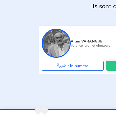
Ils sont
Alain VARANGUE
Valence
,
Lyon
et alentours
Voir le numéro
Agent suivant