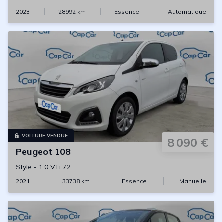
2023
28992
km
Essence
Automatique
VOITURE VENDUE
8 090 €
Peugeot
108
Style
-
1.0 VTi 72
2021
33738
km
Essence
Manuelle