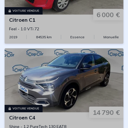
VOITURE VENDUE
6 000 €
Citroen
C1
Feel
-
1.0 VTi 72
2019
84535
km
Essence
Manuelle
VOITURE VENDUE
14 790 €
Citroen
C4
Shine
-
1.2 PureTech 130 EAT8