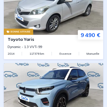
BONNE AFFAIRE
9 490 €
Toyota
Yaris
Dynamic
-
1.3 VVTi 99
2014
117378
km
Essence
Manuelle