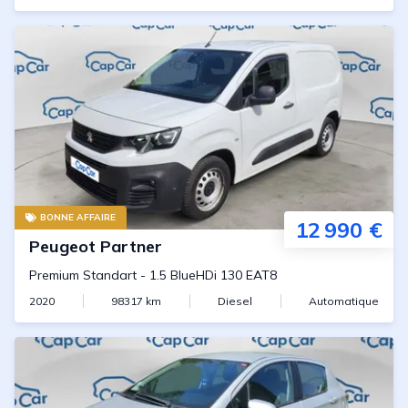
BONNE AFFAIRE
12 990 €
Peugeot
Partner
Premium Standart
-
1.5 BlueHDi 130 EAT8
2020
98317
km
Diesel
Automatique