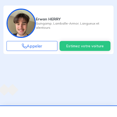
Erwan HERRY
Guingamp
,
Lamballe-Armor
,
Langueux
et
alentours
Appeler
Estimez votre voiture
Agent suivant
ent