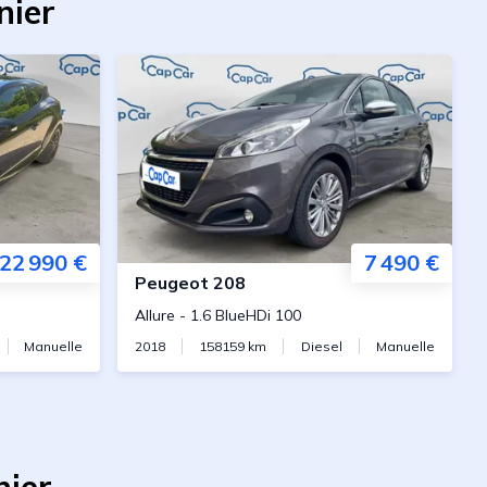
nier
22 990 €
7 490 €
Peugeot
208
Allure
-
1.6 BlueHDi 100
Manuelle
2018
158159
km
Diesel
Manuelle