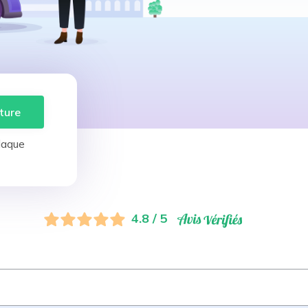
ture
laque
4.8 / 5