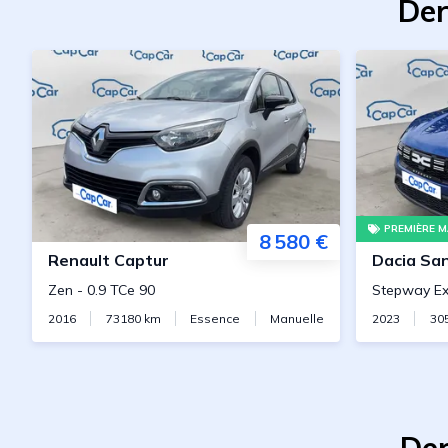
Der
PREMIÈRE M
8 580 €
Renault
Captur
Dacia
Sa
Zen
-
0.9 TCe 90
Stepway Ex
2016
73180
km
Essence
Manuelle
2023
30