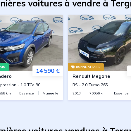
nières voitures à vendre à Terg
AIN
BONNE AFFAIRE
14 590 €
ndero
Renault
Megane
pression
-
1.0 TCe 90
RS
-
2.0 Turbo 265
558
km
Essence
Manuelle
2013
70056
km
Essence