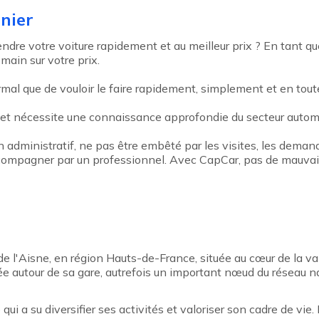
nier
ndre votre voiture rapidement et au meilleur prix ? En tant q
 main sur votre prix.
rmal que de vouloir le faire rapidement, simplement et en toute
 et nécessite une connaissance approfondie du secteur automo
an administratif, ne pas être embêté par les visites, les deman
 accompagner par un professionnel. Avec CapCar, pas de mauvais
l'Aisne, en région Hauts-de-France, située au cœur de la val
pée autour de sa gare, autrefois un important nœud du réseau na
 qui a su diversifier ses activités et valoriser son cadre de vi