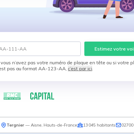
Estimez votre voi
 vous n’avez pas votre numéro de plaque en tête ou si votre p
est pas au format AA-123-AA,
c’est par ici
.
Tergnier
—
Aisne
,
Hauts-de-France
13 045
habitants
02700