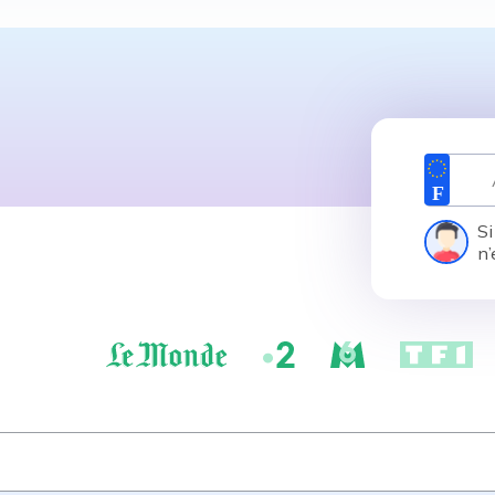
Si
n’