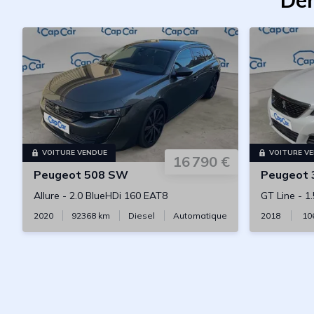
Der
VOITURE VENDUE
VOITURE V
16 790 €
Peugeot
508 SW
Peugeot
Allure
-
2.0 BlueHDi 160 EAT8
GT Line
-
1
2020
92368
km
Diesel
Automatique
2018
10