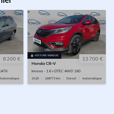
nier
VOITURE VENDUE
8 200 €
13 700 €
Honda
CR-V
 EAT6
Innova
-
1.6 i-DTEC AWD 160
Automatique
2018
168773
km
Diesel
Automatique