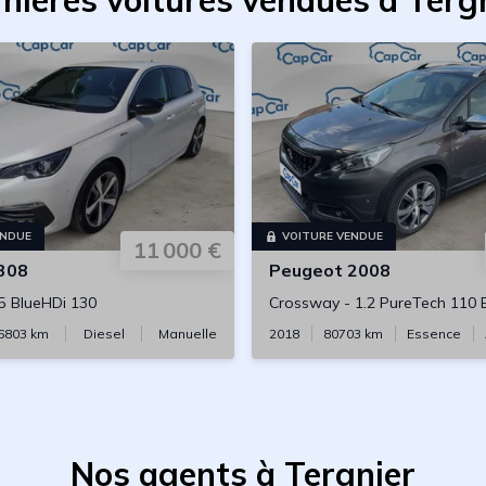
nières voitures vendues à Terg
ENDUE
VOITURE VENDUE
11 000 €
308
Peugeot
2008
.5 BlueHDi 130
Crossway
-
1.2 PureTech 110
6803
km
Diesel
Manuelle
2018
80703
km
Essence
Nos agents à Tergnier