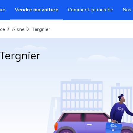
ure
Vendre ma voiture
Comment ça marche
Nos 
nce
Aisne
Tergnier
Tergnier