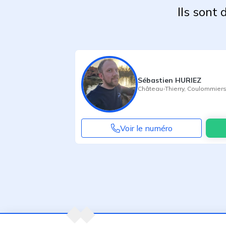
Ils sont
Sébastien HURIEZ
Château-Thierry
,
Coulommier
Voir le numéro
Agent suivant