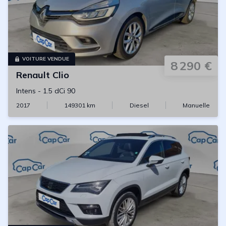
VOITURE VENDUE
8 290 €
Renault
Clio
Intens
-
1.5 dCi 90
2017
149301
km
Diesel
Manuelle