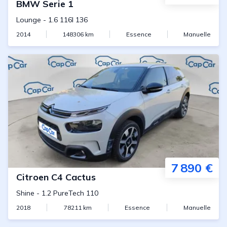
BMW
Serie 1
Lounge
-
1.6 116I 136
2014
148306
km
Essence
Manuelle
7 890 €
Citroen
C4 Cactus
Shine
-
1.2 PureTech 110
2018
78211
km
Essence
Manuelle