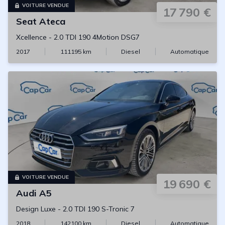
VOITURE VENDUE
17 790 €
Seat
Ateca
Xcellence
-
2.0 TDI 190 4Motion DSG7
2017
111195
km
Diesel
Automatique
VOITURE VENDUE
19 690 €
Audi
A5
Design Luxe
-
2.0 TDI 190 S-Tronic 7
2018
142100
km
Diesel
Automatique