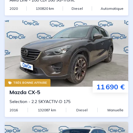
AMG Line
-
200 CDi 160 9G-Tronic
2020
130820
km
Diesel
Automatique
TRÈS BONNE AFFAIRE
11 690 €
Mazda
CX-5
Selection
-
2.2 SKYACTIV-D 175
2016
132087
km
Diesel
Manuelle