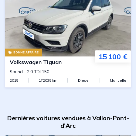
BONNE AFFAIRE
15 100 €
Volkswagen
Tiguan
Sound
-
2.0 TDI 150
2018
172038
km
Diesel
Manuelle
Dernières voitures vendues à Vallon-Pont-
d'Arc