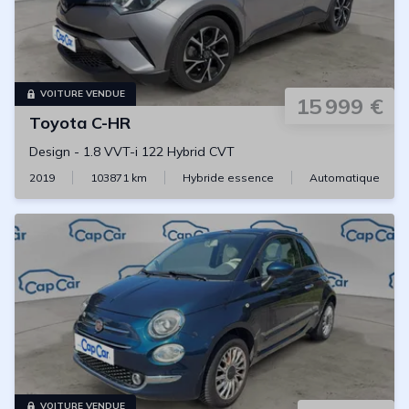
VOITURE VENDUE
15 999 €
Toyota
C-HR
Design
-
1.8 VVT-i 122 Hybrid CVT
2019
103871
km
Hybride essence
Automatique
VOITURE VENDUE