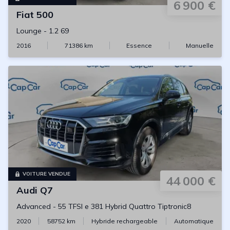
6 900 €
Fiat
500
Lounge
-
1.2 69
2016
71386
km
Essence
Manuelle
VOITURE VENDUE
44 000 €
Audi
Q7
Advanced
-
55 TFSI e 381 Hybrid Quattro Tiptronic8
2020
58752
km
Hybride rechargeable
Automatique