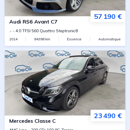
57 190 €
Audi
RS6 Avant C7
.-
-
4.0 TFSI 560 Quattro Steptronic8
2014
84398
km
Essence
Automatique
23 490 €
Mercedes
Classe C