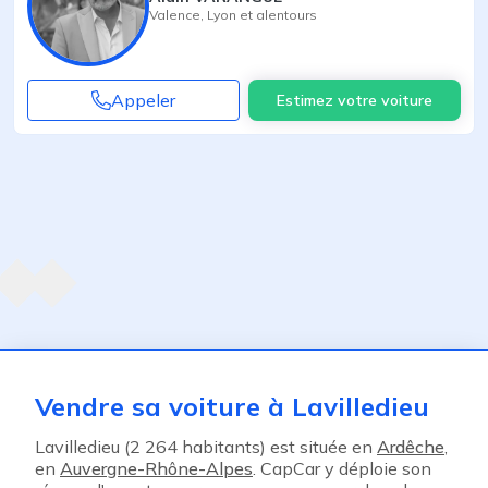
Valence
,
Lyon
et alentours
Appeler
Estimez votre voiture
Agent suivant
ent
Vendre sa voiture à Lavilledieu
Lavilledieu (2 264 habitants) est située en
Ardêche
,
en
Auvergne-Rhône-Alpes
. CapCar y déploie son