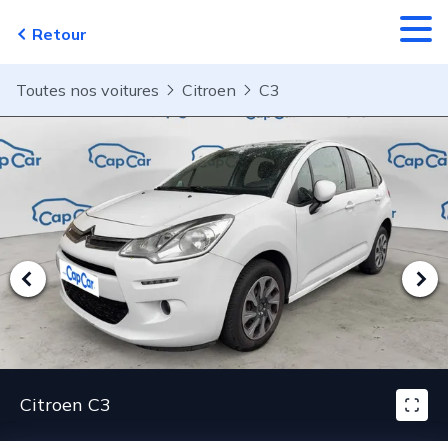
Aller au contenu principal
Retour
Toutes nos voitures
Citroen
C3
Citroen C3