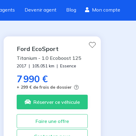
agents
Devenir agent
Blog
Mon compte
Ford
EcoSport
Titanium
-
1.0 Ecoboost 125
2017
|
105,051
km
|
Essence
7 990 €
+ 299 € de frais de dossier
Réserver
ce véhicule
Faire une offre