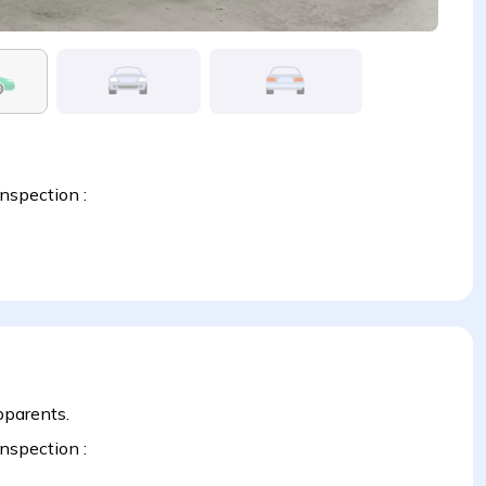
inspection :
pparents.
inspection :