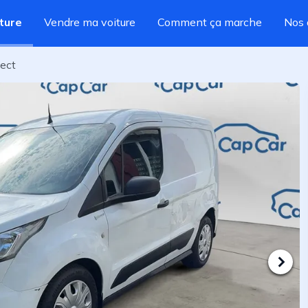
ture
Vendre ma voiture
Comment ça marche
Nos 
nect