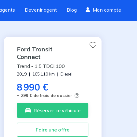
agents
Devenir agent
Blog
Mon compte
Ford
Transit
Connect
Trend
-
1.5 TDCi 100
2019
|
105,110
km
|
Diesel
8 990 €
+ 299 € de frais de dossier
Réserver
ce véhicule
Faire une offre