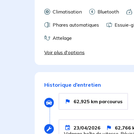
Climatisation
Bluetooth
Phares automatiques
Essuie-g
Attelage
Voir plus d'options
Historique d’entretien
62,925
km
parcourus
23/04/2026
62,766
Vidange boîte de vitesse, Révis