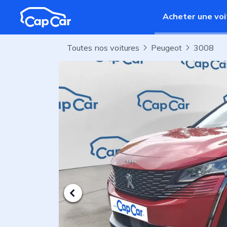
Aller au contenu principal
Acheter une voi
Toutes nos voitures
Peugeot
3008