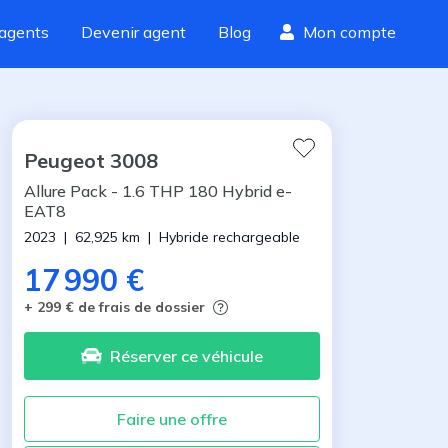
agents
Devenir agent
Blog
Mon compte
Peugeot
3008
Allure Pack
-
1.6 THP 180 Hybrid e-
EAT8
2023
|
62,925
km
|
Hybride rechargeable
17 990 €
+ 299 € de frais de dossier
Réserver
ce véhicule
Faire une offre