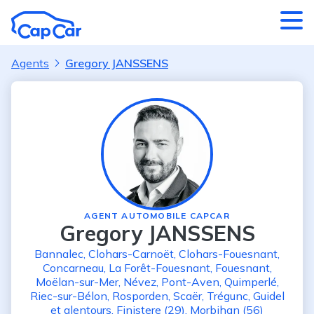
Aller au contenu principal
Agents
Gregory JANSSENS
AGENT AUTOMOBILE CAPCAR
Gregory JANSSENS
Bannalec
,
Clohars-Carnoët
,
Clohars-Fouesnant
,
Concarneau
,
La Forêt-Fouesnant
,
Fouesnant
,
Moëlan-sur-Mer
,
Névez
,
Pont-Aven
,
Quimperlé
,
Riec-sur-Bélon
,
Rosporden
,
Scaër
,
Trégunc
,
Guidel
et alentours
,
Finistere (29)
,
Morbihan (56)