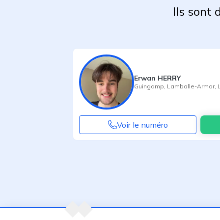
Ils sont
Erwan HERRY
Guingamp
,
Lamballe-Armor
,
Voir le numéro
Agent suivant