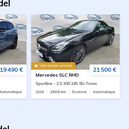
del
TRÈS BONNE AFFAIRE
19 490 €
21 500 €
Mercedes
SLC RHD
Sportline
-
2.0 300 245 9G-Tronic
Automatique
2019
29200
km
Essence
Automatique