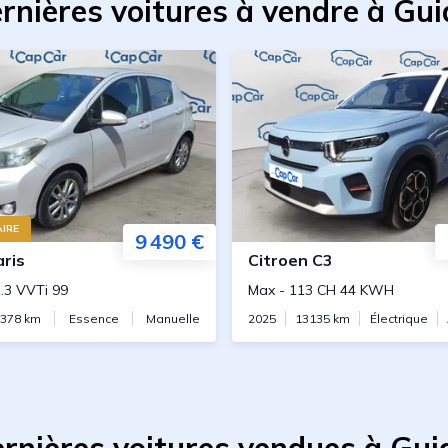
rnières voitures à vendre à Gui
IRE
9 490 €
aris
Citroen
C3
.3 VVTi 99
Max
-
113 CH 44 KWH
7378
km
Essence
Manuelle
2025
13135
km
Électrique