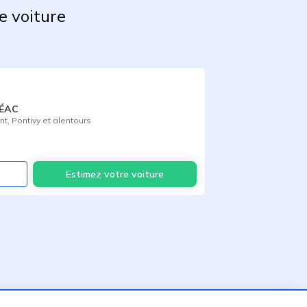
e voiture
RÉAC
nt
,
Pontivy
et alentours
Voir
Estimez votre voiture