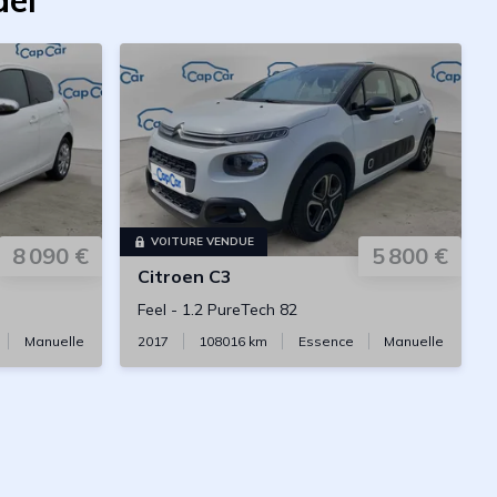
del
VOITURE VENDUE
8 090 €
5 800 €
Citroen
C3
Feel
-
1.2 PureTech 82
Manuelle
2017
108016
km
Essence
Manuelle