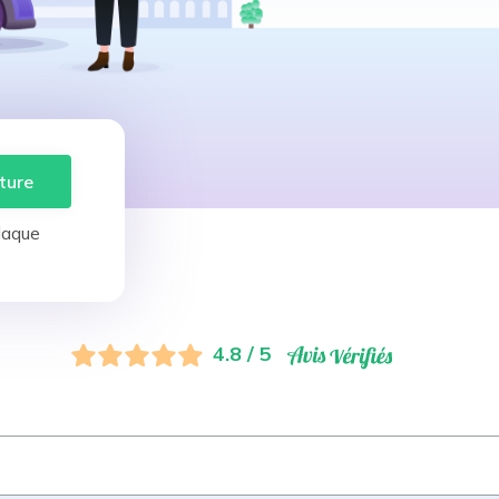
ture
laque
4.8 / 5