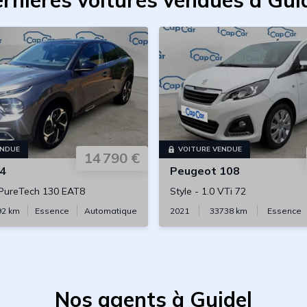
rnières voitures vendues à Gui
ENDUE
VOITURE VENDUE
14 790 €
4
Peugeot
108
 PureTech 130 EAT8
Style
-
1.0 VTi 72
92
km
Essence
Automatique
2021
33738
km
Essence
Nos agents à Guidel