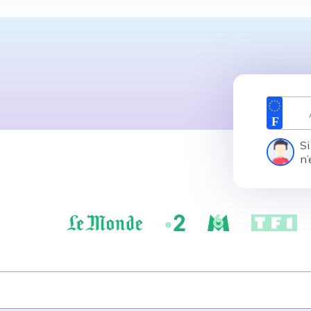
Si
n’