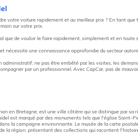
el
re votre voiture rapidement et au meilleur prix ? En tant que
 main sur votre prix.
al que de vouloir le faire rapidement, simplement et en toute s
 et nécessite une connaissance approfondie du secteur automob
an administratif, ne pas être embêté par les visites, les deman
 accompagner par un professionnel. Avec CapCar, pas de mauvais
n en Bretagne, est une ville côtière qui se distingue par sa ri
idel est marqué par des monuments tels que l'église Saint-Pier
ns la campagne environnante. Le musée de la carte postale et
e la région, présentant des collections qui racontent l'histoir