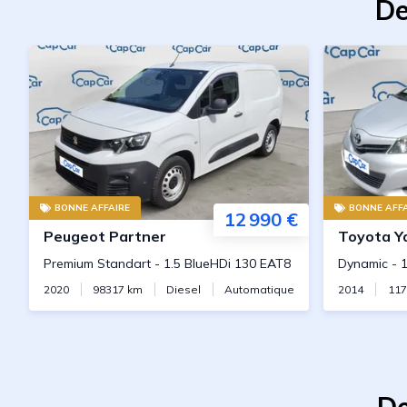
De
BONNE AFFAIRE
BONNE AFFA
12 990 €
Peugeot
Partner
Toyota
Y
Premium Standart
-
1.5 BlueHDi 130 EAT8
Dynamic
-
1
2020
98317
km
Diesel
Automatique
2014
11