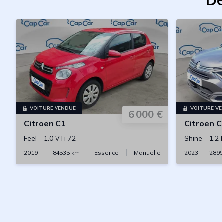
De
VOITURE VENDUE
VOITURE V
6 000 €
Citroen
C1
Citroen
C
Feel
-
1.0 VTi 72
Shine
-
1.2
2019
84535
km
Essence
Manuelle
2023
289