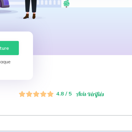
ture
laque
4.8 / 5