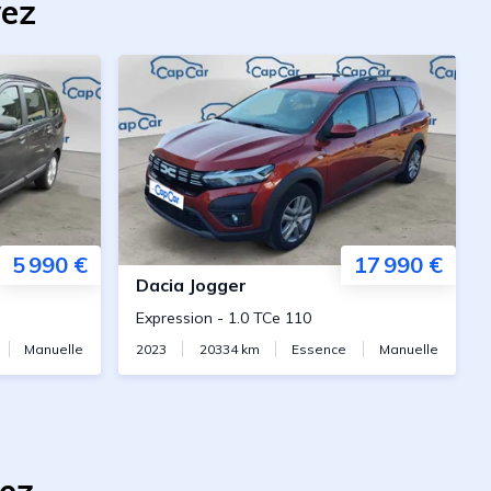
vez
5 990 €
17 990 €
Dacia
Jogger
Expression
-
1.0 TCe 110
Manuelle
2023
20334
km
Essence
Manuelle