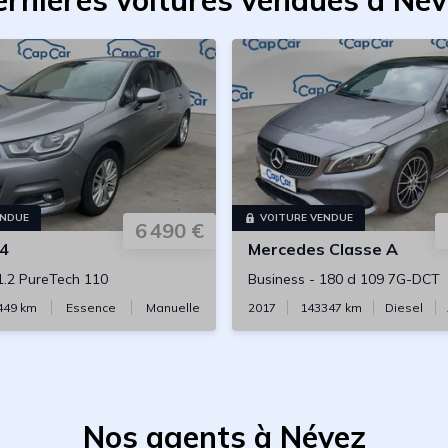
rnières voitures vendues à Né
ENDUE
VOITURE VENDUE
6 490 €
4
Mercedes
Classe A
1.2 PureTech 110
Business
-
180 d 109 7G-DCT
449
km
Essence
Manuelle
2017
143347
km
Diesel
Nos agents à Névez