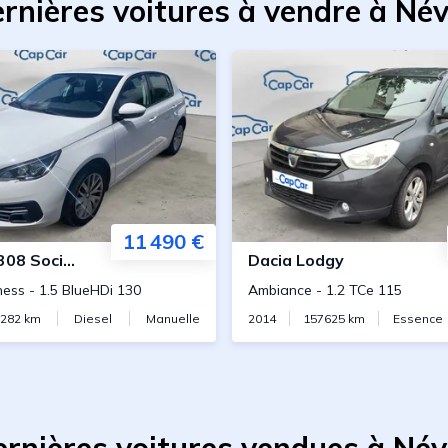
rnières voitures à vendre à Né
11 490 €
308 Societe
Dacia
Lodgy
ness
-
1.5 BlueHDi 130
Ambiance
-
1.2 TCe 115
282
km
Diesel
Manuelle
2014
157625
km
Essence