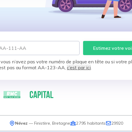
Estimez votre voi
 vous n’avez pas votre numéro de plaque en tête ou si votre p
est pas au format AA-123-AA,
c’est par ici
.
Névez
—
Finistère
,
Bretagne
2 795
habitants
29920