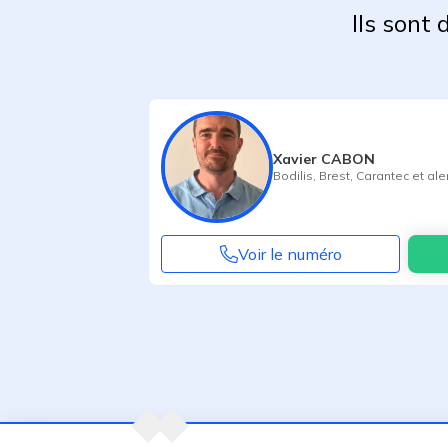
Ils sont
Xavier CABON
Bodilis
,
Brest
,
Carantec
et ale
Voir le numéro
Agent suivant