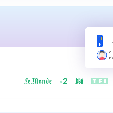
Si
n’