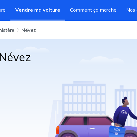
ure
Vendre ma voiture
Comment ça marche
Nos 
inistère
Névez
 Névez