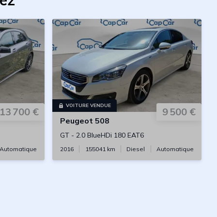
vez
VOITURE VENDUE
13 700 €
9 500 €
Peugeot
508
GT
-
2.0 BlueHDi 180 EAT6
Automatique
2016
155041
km
Diesel
Automatique