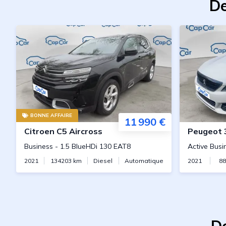
De
BONNE AFFAIRE
11 990 €
Citroen
C5 Aircross
Peugeot
Business
-
1.5 BlueHDi 130 EAT8
Active Busi
2021
134203
km
Diesel
Automatique
2021
88