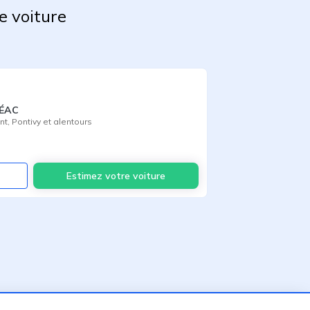
e voiture
RÉAC
nt
,
Pontivy
et alentours
Voir
Estimez votre voiture