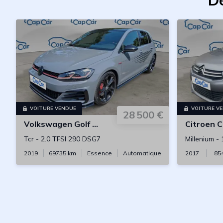
De
VOITURE VENDUE
VOITURE V
28 500 €
Volkswagen
Golf GTI
Citroen
C
Tcr
-
2.0 TFSI 290 DSG7
Millenium
-
2019
69735
km
Essence
Automatique
2017
85