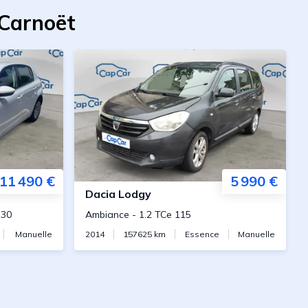
-Carnoët
11 490 €
5 990 €
Dacia
Lodgy
130
Ambiance
-
1.2 TCe 115
Manuelle
2014
157625
km
Essence
Manuelle