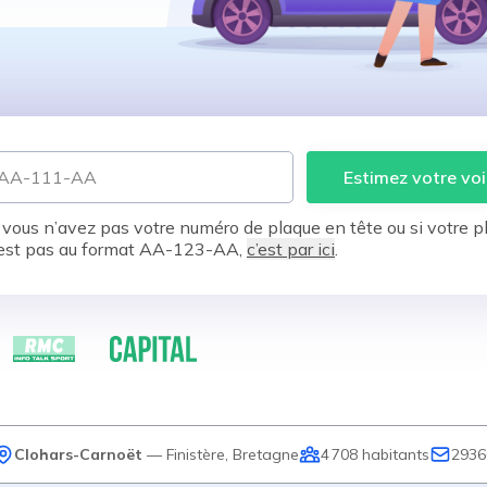
Estimez votre voi
 vous n’avez pas votre numéro de plaque en tête ou si votre p
est pas au format AA-123-AA,
c’est par ici
.
Clohars-Carnoët
—
Finistère
,
Bretagne
4 708
habitants
2936