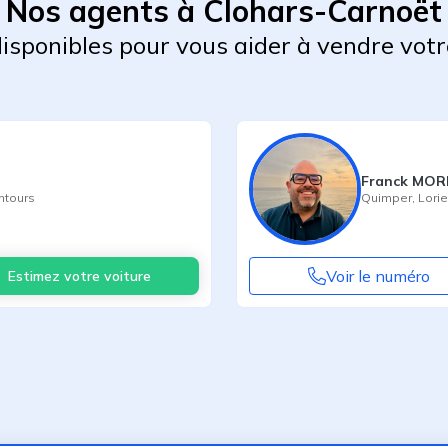
Nos agents à Clohars-Carnoët
 disponibles pour vous aider à vendre votr
Franck MO
ntours
Quimper
,
Lorie
Voir le numéro
Estimez votre voiture