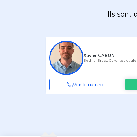
Ils sont
Xavier CABON
Bodilis
,
Brest
,
Carantec
et ale
Voir le numéro
Agent suivant