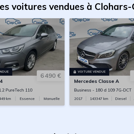
es voitures vendues à Clohars
ENDUE
VOITURE VENDUE
6 490 €
4
Mercedes
Classe A
1.2 PureTech 110
Business
-
180 d 109 7G-DCT
449
km
Essence
Manuelle
2017
143347
km
Diesel