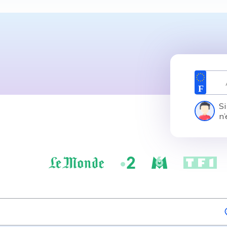
Si
n’