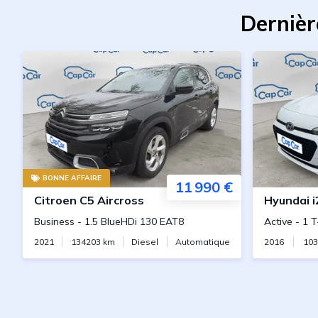
Dernièr
BONNE AFFAIRE
11 990 €
Citroen
C5 Aircross
Hyundai
i
Business
-
1.5 BlueHDi 130 EAT8
Active
-
1 T
2021
134203
km
Diesel
Automatique
2016
10