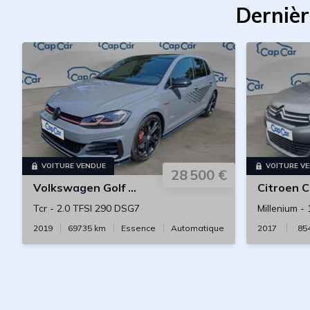
Dernièr
VOITURE VENDUE
VOITURE V
28 500 €
Volkswagen
Golf GTI
Citroen
C
Tcr
-
2.0 TFSI 290 DSG7
Millenium
-
2019
69735
km
Essence
Automatique
2017
85