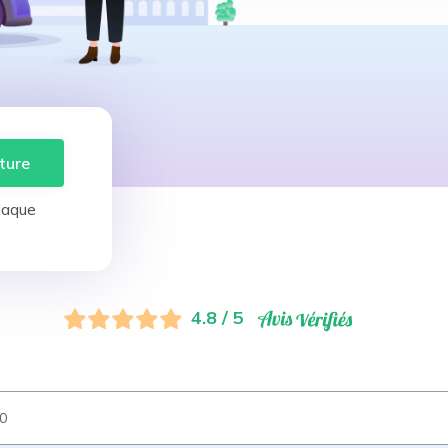
ture
laque
4.8 / 5
0