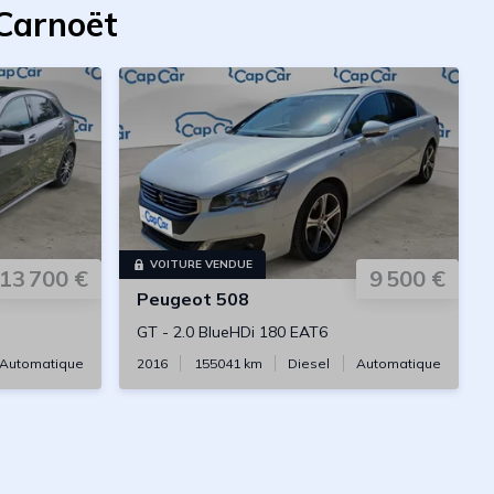
-Carnoët
VOITURE VENDUE
13 700 €
9 500 €
Peugeot
508
GT
-
2.0 BlueHDi 180 EAT6
Automatique
2016
155041
km
Diesel
Automatique