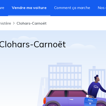
ure
Vendre ma voiture
Comment ça marche
Nos 
inistère
Clohars-Carnoët
 Clohars-Carnoët