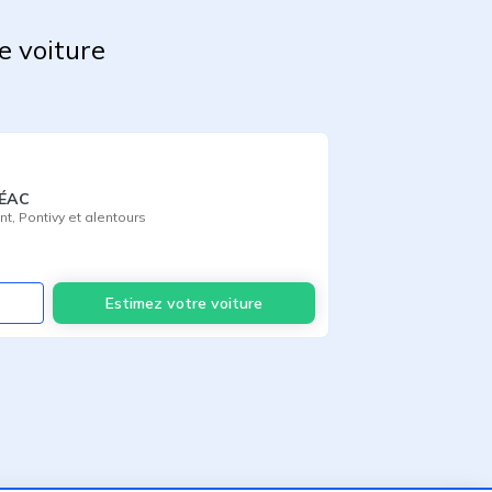
e voiture
RÉAC
nt
,
Pontivy
et alentours
Voir
Estimez votre voiture