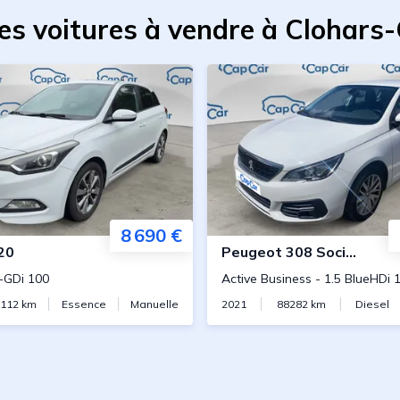
es voitures à vendre à Clohars
8 690 €
20
Peugeot
308 Societe
-GDi 100
Active Business
-
1.5 BlueHDi 
3112
km
Essence
Manuelle
2021
88282
km
Diesel