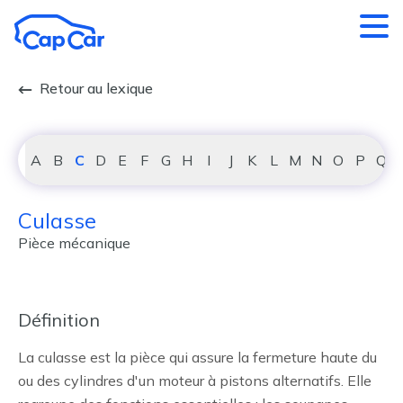
Aller au contenu principal
Retour au lexique
A
B
C
D
E
F
G
H
I
J
K
L
M
N
O
P
Q
Culasse
Pièce mécanique
Définition
La culasse est la pièce qui assure la fermeture haute du
ou des cylindres d'un moteur à pistons alternatifs. Elle