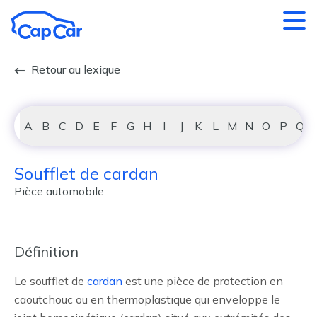
Aller au contenu principal
Retour au lexique
A
B
C
D
E
F
G
H
I
J
K
L
M
N
O
P
Q
Soufflet de cardan
Pièce automobile
Définition
Le soufflet de
cardan
est une pièce de protection en
caoutchouc ou en thermoplastique qui enveloppe le